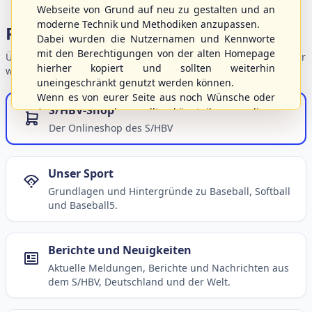
Webseite von Grund auf neu zu gestalten und an
moderne Technik und Methodiken anzupassen.
Portalbereiche
Dabei wurden die Nutzernamen und Kennworte
mit den Berechtigungen von der alten Homepage
Übersicht der Verbandsbereiche – wählen Sie einen Einstieg für
hierher kopiert und sollten weiterhin
weiterführende Informationen.
uneingeschränkt genutzt werden können.
Wenn es von eurer Seite aus noch Wünsche oder
S/HBV-Shop
Anregungen geben sollte, könnt ihr uns diese
gerne an die Verbandsadresse
info@shbvnet.de
Der Onlineshop des S/HBV
schicken.
Unser Sport
Grundlagen und Hintergründe zu Baseball, Softball
und Baseball5.
Berichte und Neuigkeiten
Aktuelle Meldungen, Berichte und Nachrichten aus
dem S/HBV, Deutschland und der Welt.