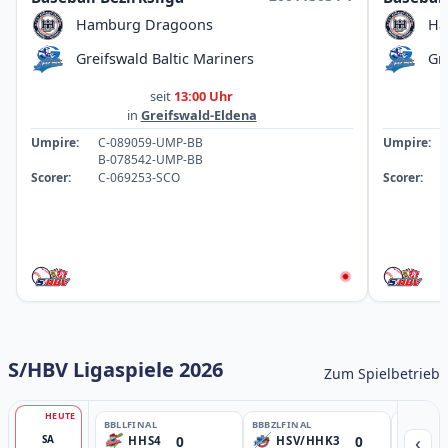
Hamburg Dragoons
Ha
Greifswald Baltic Mariners
Gr
seit
13:00 Uhr
in
Greifswald-Eldena
Umpire:
C-089059-UMP-BB
Umpire:
B-078542-UMP-BB
Scorer:
C-069253-SCO
Scorer:
S/HBV Ligaspiele 2026
Zum Spielbetrieb
HEUTE
BBLL
FINAL
BBBZL
FINAL
BBBZL
13:
‹
0
0
SA
HHS4
HSV/HHK3
HD