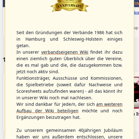
WBSC Europe
WBSC Europe
TOP 5
BOTTOM
15:40 Uhr
(€)
16:00 Uhr
(€)
Box-Score
Box-Sco
Spain vs. Israel
Sweden vs. Germany
U-23 Baseball European
U-23 Baseball European
Championship B Pool 2026 - Group
Championship B Pool 2026 - Group
Seit den Gründungen der Verbände 1986 hat sich
Spain
Germany
in Hamburg und Schleswig-Holstein einiges
getan.
In unserer
verbandseigenen Wiki
findet ihr dazu
17 Vereine im S/HBV
einen ziemlich guten Überblick über die Vereine,
die es mal gab und die, die dazugekommen bzw.
jetzt noch aktiv sind.
Funktionsträger, Ausschüsse und Kommissionen,
die Spielbetriebe (soweit dafür Nachweise und
Scoresheets aufzufinden waren) - all das könnt ihr
in unserer Wiki noch mal nachlesen.
Wir sind dankbar für Jede/n, der sich
am weiteren
Aufbau der Wiki beteiligen
möchte und noch
Bargenstedt
Elmshorn Alligators
Fehmarn I
Ergänzungen beizutragen hat.
Beavers
Zu unserem gemeinsamen 40jährigen Jubiläum
haben wir uns außerdem entschlossen, unsere