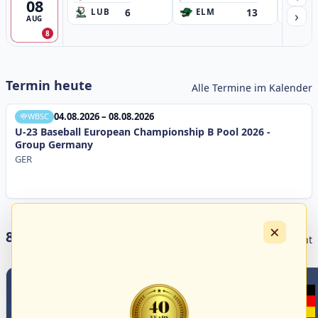
08
6
13
›
LUB
ELM
GB
AUG
8
Termin heute
Alle Termine im Kalender
04.08.2026 – 08.08.2026
WBSC
U-23 Baseball European Championship B Pool 2026 -
Group Germany
GER
×
8 Livestreams heute
Livestream Übersicht
12
3
1
2