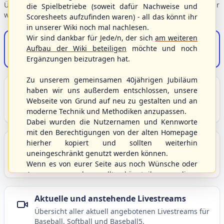
Übersicht der Verbandsbereiche – wählen Sie einen Einstieg für
die Spielbetriebe (soweit dafür Nachweise und
weiterführende Informationen.
Scoresheets aufzufinden waren) - all das könnt ihr
in unserer Wiki noch mal nachlesen.
Wir sind dankbar für Jede/n, der sich
am weiteren
S/HBV-Shop
Aufbau der Wiki beteiligen
möchte und noch
Der Onlineshop des S/HBV
Ergänzungen beizutragen hat.
Zu unserem gemeinsamen 40jährigen Jubiläum
Unser Sport
haben wir uns außerdem entschlossen, unsere
Webseite von Grund auf neu zu gestalten und an
Grundlagen und Hintergründe zu Baseball, Softball
moderne Technik und Methodiken anzupassen.
und Baseball5.
Dabei wurden die Nutzernamen und Kennworte
mit den Berechtigungen von der alten Homepage
hierher kopiert und sollten weiterhin
Berichte und Neuigkeiten
uneingeschränkt genutzt werden können.
Aktuelle Meldungen, Berichte und Nachrichten aus
Wenn es von eurer Seite aus noch Wünsche oder
dem S/HBV, Deutschland und der Welt.
Anregungen geben sollte, könnt ihr uns diese
gerne an die Verbandsadresse
info@shbvnet.de
schicken.
Aktuelle und anstehende Livestreams
Übersicht aller aktuell angebotenen Livestreams für
Baseball, Softball und Baseball5.