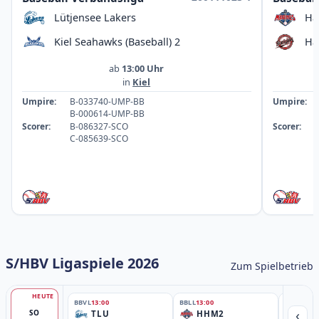
Lütjensee Lakers
Ha
Kiel Seahawks (Baseball) 2
Ha
ab
13:00 Uhr
in
Kiel
Umpire:
B-033740-UMP-BB
Umpire:
B-000614-UMP-BB
Scorer:
B-086327-SCO
Scorer:
C-085639-SCO
S/HBV Ligaspiele 2026
Zum Spielbetrieb
HEUTE
BBVL
13:00
BBLL
13:00
BBLL
15:30
‹
SO
TLU
HHM2
HH