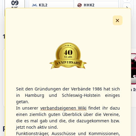
09
›
KIL2
HHK2
HH
AUG
Förde Ballpark (Kilia-Sportplätze), Kiel
Ballpark Langenhorst, Hamburg
Ballpark 
4
×
17 Vereine im S/HBV
Seit den Gründungen der Verbände 1986 hat sich
Bargenstedt
Elmshorn Alligators
Fehmarn I
Beavers
in Hamburg und Schleswig-Holstein einiges
getan.
In unserer
verbandseigenen Wiki
findet ihr dazu
einen ziemlich guten Überblick über die Vereine,
die es mal gab und die, die dazugekommen bzw.
Portalbereiche
jetzt noch aktiv sind.
Funktionsträger, Ausschüsse und Kommissionen,