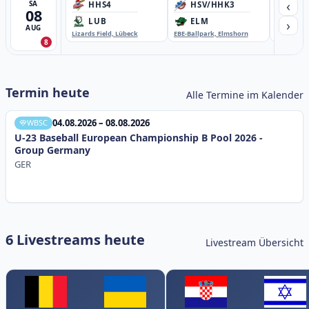
‹
SA
HHS4
HSV/HHK3
HD
08
›
LUB
ELM
GB
AUG
Lizards Field, Lübeck
EBE-Ballpark, Elmshorn
Sportplatz
8
Termin heute
Alle Termine im Kalender
04.08.2026 – 08.08.2026
WBSC
U-23 Baseball European Championship B Pool 2026 -
Group Germany
GER
6 Livestreams heute
Livestream Übersicht