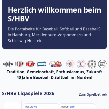
Herzlich willkommen beim
S/HBV
Die Portalseite für Baseball, Softball und Baseball5
in Hamburg, Mecklenburg-Vorpommern und
Schleswig-Holstein!
Tradition, Gemeinschaft, Enthusiasmus, Zukunft
40 Jahre Baseball & Softball im Norden!
S/HBV Ligaspiele 2026
Zum Spielbetrieb
BBLL
13:00
BBBZL
13:00
BBBZL
13: