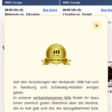
WBSC Europe
WBSC Europe
08:00 Uhr
(€)
08:00 Uhr
(€)
Box-Score
Box-Sco
Belgium vs. Ukraine
Croatia vs. Israel
U-23 Baseball European
U-23 Baseball European
Championship B Pool 2026 - Group
Championship B Pool 2026 - Group
×
Germany
Spain
17 Vereine im S/HBV
Seit den Gründungen der Verbände 1986 hat sich
in Hamburg und Schleswig-Holstein einiges
Bargenstedt
Elmshorn Alligators
Fehmarn I
getan.
Beavers
In unserer
verbandseigenen Wiki
findet ihr dazu
einen ziemlich guten Überblick über die Vereine,
die es mal gab und die, die dazugekommen bzw.