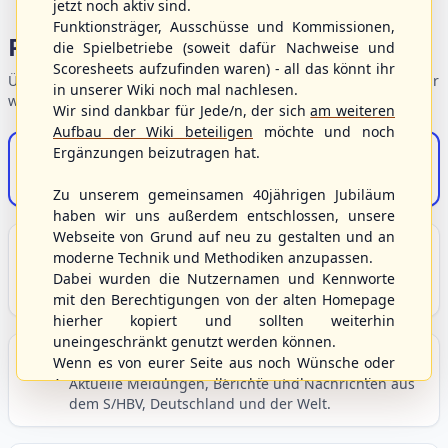
jetzt noch aktiv sind.
Funktionsträger, Ausschüsse und Kommissionen,
Portalbereiche
die Spielbetriebe (soweit dafür Nachweise und
Scoresheets aufzufinden waren) - all das könnt ihr
Übersicht der Verbandsbereiche – wählen Sie einen Einstieg für
in unserer Wiki noch mal nachlesen.
weiterführende Informationen.
Wir sind dankbar für Jede/n, der sich
am weiteren
Aufbau der Wiki beteiligen
möchte und noch
Ergänzungen beizutragen hat.
S/HBV-Shop
Der Onlineshop des S/HBV
Zu unserem gemeinsamen 40jährigen Jubiläum
haben wir uns außerdem entschlossen, unsere
Webseite von Grund auf neu zu gestalten und an
Unser Sport
moderne Technik und Methodiken anzupassen.
Grundlagen und Hintergründe zu Baseball, Softball
Dabei wurden die Nutzernamen und Kennworte
und Baseball5.
mit den Berechtigungen von der alten Homepage
hierher kopiert und sollten weiterhin
uneingeschränkt genutzt werden können.
Berichte und Neuigkeiten
Wenn es von eurer Seite aus noch Wünsche oder
Anregungen geben sollte, könnt ihr uns diese
Aktuelle Meldungen, Berichte und Nachrichten aus
dem S/HBV, Deutschland und der Welt.
gerne an die Verbandsadresse
info@shbvnet.de
schicken.