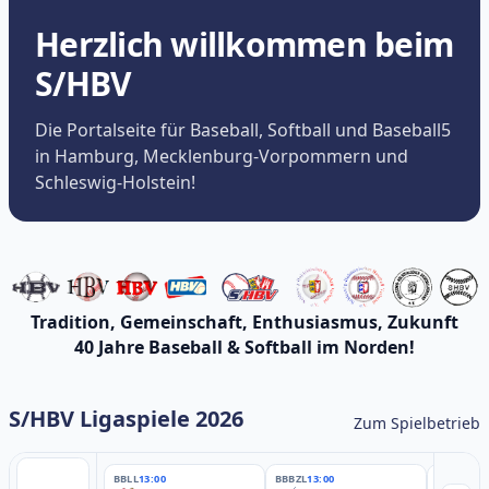
Herzlich willkommen beim
S/HBV
Die Portalseite für Baseball, Softball und Baseball5
in Hamburg, Mecklenburg-Vorpommern und
Schleswig-Holstein!
Tradition, Gemeinschaft, Enthusiasmus, Zukunft
40 Jahre Baseball & Softball im Norden!
S/HBV Ligaspiele 2026
Zum Spielbetrieb
BBLL
13:00
BBBZL
13:00
BBBZL
13: