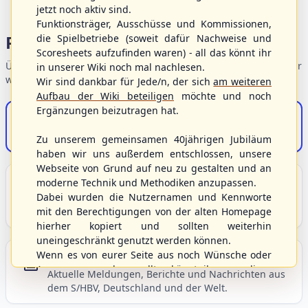
jetzt noch aktiv sind.
Funktionsträger, Ausschüsse und Kommissionen,
Portalbereiche
die Spielbetriebe (soweit dafür Nachweise und
Scoresheets aufzufinden waren) - all das könnt ihr
Übersicht der Verbandsbereiche – wählen Sie einen Einstieg für
in unserer Wiki noch mal nachlesen.
weiterführende Informationen.
Wir sind dankbar für Jede/n, der sich
am weiteren
Aufbau der Wiki beteiligen
möchte und noch
Ergänzungen beizutragen hat.
S/HBV-Shop
Der Onlineshop des S/HBV
Zu unserem gemeinsamen 40jährigen Jubiläum
haben wir uns außerdem entschlossen, unsere
Webseite von Grund auf neu zu gestalten und an
Unser Sport
moderne Technik und Methodiken anzupassen.
Dabei wurden die Nutzernamen und Kennworte
Grundlagen und Hintergründe zu Baseball, Softball
mit den Berechtigungen von der alten Homepage
und Baseball5.
hierher kopiert und sollten weiterhin
uneingeschränkt genutzt werden können.
Wenn es von eurer Seite aus noch Wünsche oder
Berichte und Neuigkeiten
Anregungen geben sollte, könnt ihr uns diese
Aktuelle Meldungen, Berichte und Nachrichten aus
gerne an die Verbandsadresse
info@shbvnet.de
dem S/HBV, Deutschland und der Welt.
schicken.