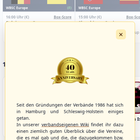
WBSC Europe
WBSC Europe
(F)
16:00 Uhr
(€)
15:00 Uhr
(€)
Box-Score
Box-Sco
Belgium vs. Germany
Slovakia vs. Spain
U-23 Baseball European
U-23 Baseball European
×
Championship B Pool 2026 - Group
Championship B Pool 2026 - Group
Germany
Spain
17 Vereine im S/HBV
Seit den Gründungen der Verbände 1986 hat sich
in Hamburg und Schleswig-Holstein einiges
getan.
Bargenstedt
Elmshorn Alligators
Fehmarn I
Beavers
In unserer
verbandseigenen Wiki
findet ihr dazu
einen ziemlich guten Überblick über die Vereine,
die es mal gab und die, die dazugekommen bzw.