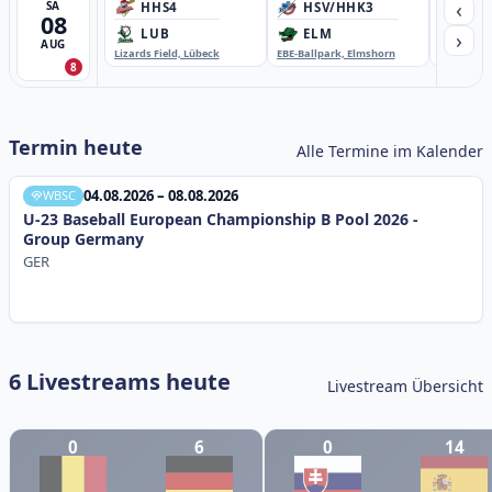
‹
SA
HHS4
HSV/HHK3
HD
08
›
LUB
ELM
GB
AUG
Lizards Field, Lübeck
EBE-Ballpark, Elmshorn
Sportplatz
8
Termin heute
Alle Termine im Kalender
04.08.2026 – 08.08.2026
WBSC
U-23 Baseball European Championship B Pool 2026 -
Group Germany
GER
6 Livestreams heute
Livestream Übersicht
0
6
0
14