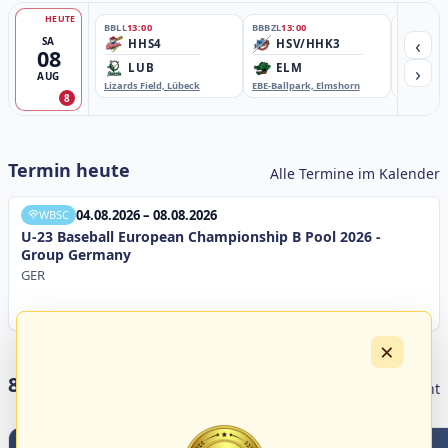
HEUTE
BBLL
13:00
BBBZL
13:00
BBBZL
13:
‹
SA
HHS4
HSV/HHK3
HD
08
›
LUB
ELM
GB
AUG
Lizards Field, Lübeck
EBE-Ballpark, Elmshorn
Sportplatz
8
Termin heute
Alle Termine im Kalender
04.08.2026 – 08.08.2026
WBSC
U-23 Baseball European Championship B Pool 2026 -
Group Germany
GER
×
8 Livestreams heute
Livestream Übersicht
0
0
0
3