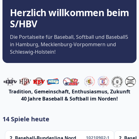
Herzlich willkommen beim
S/HBV
Die Portalseite für Baseball, Softball und Baseball5
in Hamburg, Mecklenburg-Vorpommern und
Schleswig-Holstein!
Tradition, Gemeinschaft, Enthusiasmus, Zukunft
40 Jahre Baseball & Softball im Norden!
14 Spiele heute
10210902-1
2. Baseball-Bundesliga Nord
2. Baseb