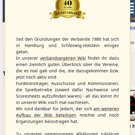
WBSC Europe
WBSC Europe
TOP 3
BOTTOM
08:00 Uhr
(€)
08:00 Uhr
(€)
Box-Score
Box-Sco
Denmark vs. Lithuania
Türkiye vs. Greece
U-23 Baseball European
U-23 Baseball European
Seit den Gründungen der Verbände 1986 hat sich
Championship B Pool 2026 - Group
Championship B Pool 2026 - Group
in Hamburg und Schleswig-Holstein einiges
Germany
Spain
getan.
In unserer
verbandseigenen Wiki
findet ihr dazu
einen ziemlich guten Überblick über die Vereine,
die es mal gab und die, die dazugekommen bzw.
17 Vereine im S/HBV
jetzt noch aktiv sind.
Funktionsträger, Ausschüsse und Kommissionen,
die Spielbetriebe (soweit dafür Nachweise und
Scoresheets aufzufinden waren) - all das könnt ihr
in unserer Wiki noch mal nachlesen.
Wir sind dankbar für Jede/n, der sich
am weiteren
Aufbau der Wiki beteiligen
möchte und noch
Ergänzungen beizutragen hat.
Bargenstedt
Elmshorn Alligators
Fehmarn I
Beavers
Zu unserem gemeinsamen 40jährigen Jubiläum