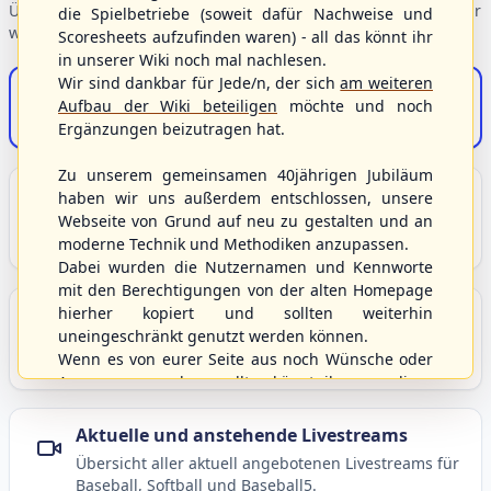
Übersicht der Verbandsbereiche – wählen Sie einen Einstieg für
die Spielbetriebe (soweit dafür Nachweise und
weiterführende Informationen.
Scoresheets aufzufinden waren) - all das könnt ihr
in unserer Wiki noch mal nachlesen.
Wir sind dankbar für Jede/n, der sich
am weiteren
S/HBV-Shop
Aufbau der Wiki beteiligen
möchte und noch
Der Onlineshop des S/HBV
Ergänzungen beizutragen hat.
Zu unserem gemeinsamen 40jährigen Jubiläum
Unser Sport
haben wir uns außerdem entschlossen, unsere
Webseite von Grund auf neu zu gestalten und an
Grundlagen und Hintergründe zu Baseball, Softball
moderne Technik und Methodiken anzupassen.
und Baseball5.
Dabei wurden die Nutzernamen und Kennworte
mit den Berechtigungen von der alten Homepage
hierher kopiert und sollten weiterhin
Berichte und Neuigkeiten
uneingeschränkt genutzt werden können.
Aktuelle Meldungen, Berichte und Nachrichten aus
Wenn es von eurer Seite aus noch Wünsche oder
dem S/HBV, Deutschland und der Welt.
Anregungen geben sollte, könnt ihr uns diese
gerne an die Verbandsadresse
info@shbvnet.de
schicken.
Aktuelle und anstehende Livestreams
Übersicht aller aktuell angebotenen Livestreams für
Baseball, Softball und Baseball5.