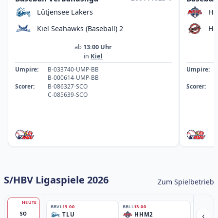
Lütjensee Lakers
Ha
Kiel Seahawks (Baseball) 2
Ha
ab
13:00 Uhr
in
Kiel
Umpire:
B-033740-UMP-BB
Umpire:
B-000614-UMP-BB
Scorer:
B-086327-SCO
Scorer:
C-085639-SCO
S/HBV Ligaspiele 2026
Zum Spielbetrieb
HEUTE
BBVL
13:00
BBLL
13:00
BBLL
15:30
‹
SO
TLU
HHM2
HH