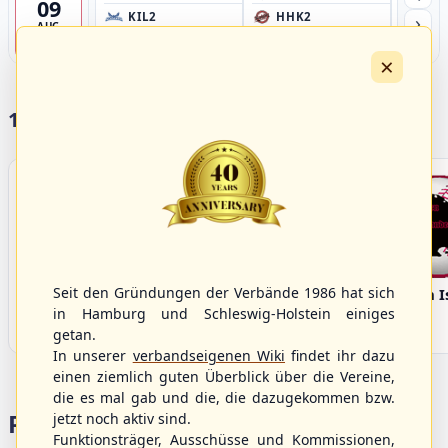
09
›
KIL2
HHK2
HH
AUG
Förde Ballpark (Kilia-Sportplätze), Kiel
Ballpark Langenhorst, Hamburg
Ballpark 
4
×
17 Vereine im S/HBV
Seit den Gründungen der Verbände 1986 hat sich
Bargenstedt
Elmshorn Alligators
Fehmarn I
Beavers
in Hamburg und Schleswig-Holstein einiges
getan.
In unserer
verbandseigenen Wiki
findet ihr dazu
einen ziemlich guten Überblick über die Vereine,
die es mal gab und die, die dazugekommen bzw.
Portalbereiche
jetzt noch aktiv sind.
Funktionsträger, Ausschüsse und Kommissionen,