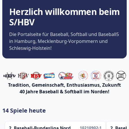
Herzlich willkommen beim
S/HBV
Die Portalseite für Baseball, Softball und Baseball5
in Hamburg, Mecklenburg-Vorpommern und
Schleswig-Holstein!
Tradition, Gemeinschaft, Enthusiasmus, Zukunft
40 Jahre Baseball & Softball im Norden!
14 Spiele heute
10210902-1
2. Baseball-Bundesliga Nord
2. Baseb