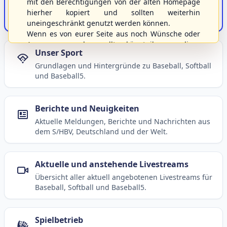
mit den Berechtigungen von der alten Homepage
hierher kopiert und sollten weiterhin
uneingeschränkt genutzt werden können.
Portalbereiche
Wenn es von eurer Seite aus noch Wünsche oder
Anregungen geben sollte, könnt ihr uns diese
Übersicht der Verbandsbereiche – wählen Sie einen Einstieg für
gerne an die Verbandsadresse
info@shbvnet.de
weiterführende Informationen.
schicken.
S/HBV-Shop
Der Onlineshop des S/HBV
Unser Sport
Grundlagen und Hintergründe zu Baseball, Softball
und Baseball5.
Berichte und Neuigkeiten
Aktuelle Meldungen, Berichte und Nachrichten aus
dem S/HBV, Deutschland und der Welt.