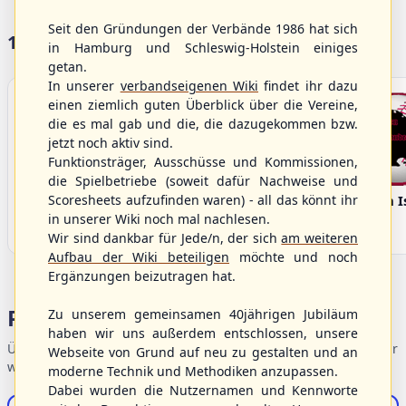
Seit den Gründungen der Verbände 1986 hat sich
WBSC Europe
WBSC Europe
in Hamburg und Schleswig-Holstein einiges
08:00 Uhr
(€)
08:00 Uhr
(€)
Box-Score
Box-Sco
getan.
Denmark vs. Lithuania
Türkiye vs. Greece
In unserer
verbandseigenen Wiki
findet ihr dazu
U-23 Baseball European
U-23 Baseball European
Championship B Pool 2026 - Group
Championship B Pool 2026 - Group
einen ziemlich guten Überblick über die Vereine,
Germany
Spain
die es mal gab und die, die dazugekommen bzw.
jetzt noch aktiv sind.
Funktionsträger, Ausschüsse und Kommissionen,
die Spielbetriebe (soweit dafür Nachweise und
17 Vereine im S/HBV
Scoresheets aufzufinden waren) - all das könnt ihr
in unserer Wiki noch mal nachlesen.
Wir sind dankbar für Jede/n, der sich
am weiteren
Aufbau der Wiki beteiligen
möchte und noch
Ergänzungen beizutragen hat.
Zu unserem gemeinsamen 40jährigen Jubiläum
haben wir uns außerdem entschlossen, unsere
Bargenstedt
Elmshorn Alligators
Fehmarn I
Webseite von Grund auf neu zu gestalten und an
Beavers
moderne Technik und Methodiken anzupassen.
Dabei wurden die Nutzernamen und Kennworte