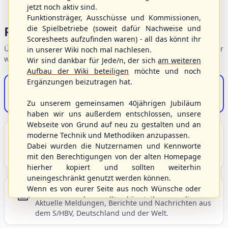
jetzt noch aktiv sind.
Funktionsträger, Ausschüsse und Kommissionen,
Portalbereiche
die Spielbetriebe (soweit dafür Nachweise und
Scoresheets aufzufinden waren) - all das könnt ihr
Übersicht der Verbandsbereiche – wählen Sie einen Einstieg für
in unserer Wiki noch mal nachlesen.
weiterführende Informationen.
Wir sind dankbar für Jede/n, der sich
am weiteren
Aufbau der Wiki beteiligen
möchte und noch
Ergänzungen beizutragen hat.
S/HBV-Shop
Der Onlineshop des S/HBV
Zu unserem gemeinsamen 40jährigen Jubiläum
haben wir uns außerdem entschlossen, unsere
Webseite von Grund auf neu zu gestalten und an
Unser Sport
moderne Technik und Methodiken anzupassen.
Dabei wurden die Nutzernamen und Kennworte
Grundlagen und Hintergründe zu Baseball, Softball
mit den Berechtigungen von der alten Homepage
und Baseball5.
hierher kopiert und sollten weiterhin
uneingeschränkt genutzt werden können.
Wenn es von eurer Seite aus noch Wünsche oder
Berichte und Neuigkeiten
Anregungen geben sollte, könnt ihr uns diese
Aktuelle Meldungen, Berichte und Nachrichten aus
gerne an die Verbandsadresse
info@shbvnet.de
dem S/HBV, Deutschland und der Welt.
schicken.