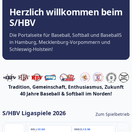
Herzlich willkommen beim
S/HBV
Die Portalseite für Baseball, Softball und Baseball5
in Hamburg, Mecklenburg-Vorpommern und
Schleswig-Holstein!
Tradition, Gemeinschaft, Enthusiasmus, Zukunft
40 Jahre Baseball & Softball im Norden!
S/HBV Ligaspiele 2026
Zum Spielbetrieb
BBLL
13:00
BBBZL
13:00
BBBZL
13: