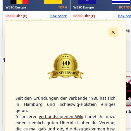
WBSC Europe
WBSC Europe
TOP 6
BOTTOM
08:00 Uhr
(€)
08:00 Uhr
(€)
Box-Score
Box-Sco
Belgium vs. Ukraine
Croatia vs. Israel
U-23 Baseball European
U-23 Baseball European
×
Championship B Pool 2026 - Group
Championship B Pool 2026 - Group
Germany
Spain
17 Vereine im S/HBV
Seit den Gründungen der Verbände 1986 hat sich
in Hamburg und Schleswig-Holstein einiges
getan.
Bargenstedt
Elmshorn Alligators
Fehmarn I
Beavers
In unserer
verbandseigenen Wiki
findet ihr dazu
einen ziemlich guten Überblick über die Vereine,
die es mal gab und die, die dazugekommen bzw.