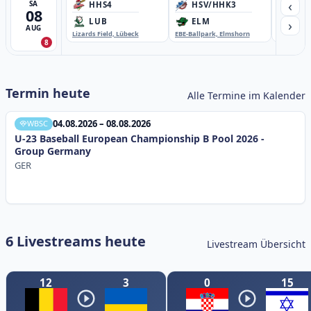
‹
SA
HHS4
HSV/HHK3
HD
08
›
LUB
ELM
GB
AUG
Lizards Field, Lübeck
EBE-Ballpark, Elmshorn
Sportplatz
8
Termin heute
Alle Termine im Kalender
04.08.2026 – 08.08.2026
WBSC
U-23 Baseball European Championship B Pool 2026 -
Group Germany
GER
6 Livestreams heute
Livestream Übersicht
12
3
0
15