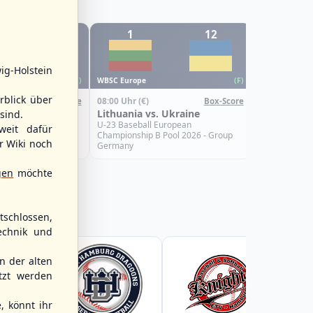
12
1
12
6
WBSC Europe
ig-Holstein
08:00 Uhr
(€)
WBSC Europe
(F)
(F)
Croatia vs.
rblick über
08:00 Uhr
(€)
Box-Score
Box-Score
U-23 Basebal
s. Israel
Lithuania vs. Ukraine
sind.
Championship
Spain
uropean
U-23 Baseball European
weit dafür
Pool 2026 - Group
Championship B Pool 2026 - Group
r Wiki noch
Germany
gen
möchte
schlossen,
echnik und
 der alten
tzt werden
, könnt ihr