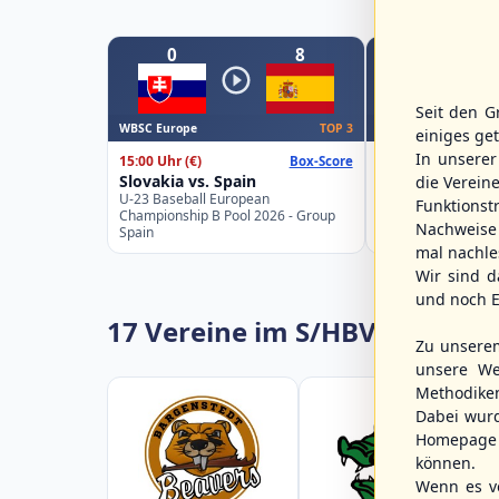
0
8
0
Seit den G
WBSC Europe
WBSC Europe
TOP 3
einiges ge
In unsere
15:00 Uhr
(€)
16:00 Uhr
(€)
Box-Score
Slovakia vs. Spain
Belgium vs. Ge
die Verein
U-23 Baseball European
U-23 Baseball Eur
Funktions
Championship B Pool 2026 - Group
Championship B Po
Nachweise 
Spain
Germany
mal nachle
Wir sind d
und noch E
17 Vereine im S/HBV
Zu unsere
unsere We
Methodike
Dabei wur
Homepage 
können.
Wenn es vo