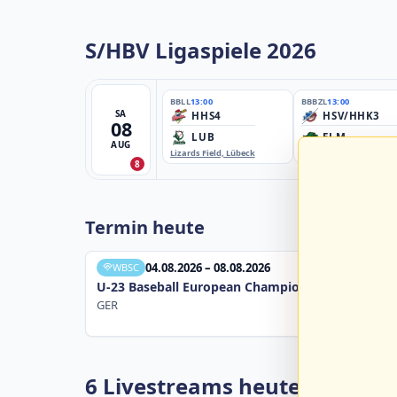
S/HBV Ligaspiele 2026
BBLL
13:00
BBBZL
13:00
SA
HHS4
HSV/HHK3
08
LUB
ELM
AUG
Lizards Field, Lübeck
EBE-Ballpark, Elmshorn
8
Termin heute
04.08.2026 – 08.08.2026
WBSC
U-23 Baseball European Championship B Pool 20
GER
6 Livestreams heute