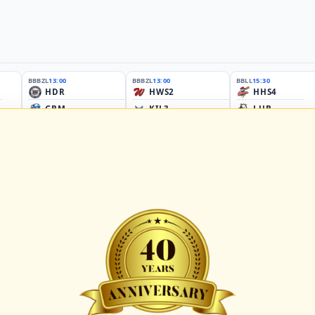
BBBZL
13:00
BBBZL
13:00
BBLL
15:30
HDR
HWS2
HHS4
GBM
KIL3
LUB
Sportplatz Am Elisenhain, Greifswald-Eldena
Förde Ballpark (Kilia-Sportplätze), Kiel
Lizards Field, Lübeck
26 - Group Germany