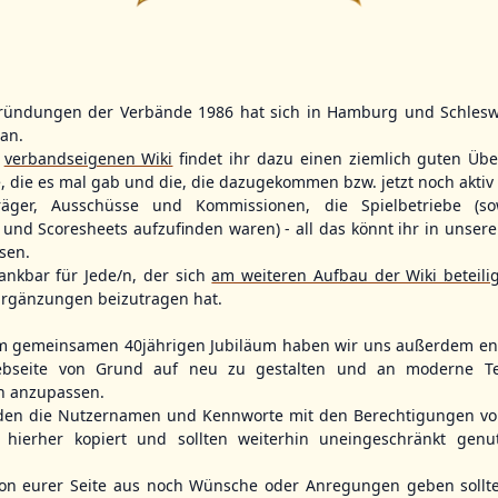
4
2
11
2
ründungen der Verbände 1986 hat sich in Hamburg und Schlesw
WBSC Europe
WBSC Europe
TOP 2
(F)
tan.
r
verbandseigenen Wiki
findet ihr dazu einen ziemlich guten Übe
12:00 Uhr
(€)
11:30 Uhr
(€)
Box-Score
Box-Score
rmany
Poland vs. Sweden
Switzerland v
e, die es mal gab und die, die dazugekommen bzw. jetzt noch aktiv 
opean
U-23 Baseball European
U-23 Baseball E
träger, Ausschüsse und Kommissionen, die Spielbetriebe (so
ol 2026 - Group
Championship B Pool 2026 - Group
Championship B 
und Scoresheets aufzufinden waren) - all das könnt ihr in unsere
Germany
Spain
sen.
ankbar für Jede/n, der sich
am weiteren Aufbau der Wiki beteili
rgänzungen beizutragen hat.
m gemeinsamen 40jährigen Jubiläum haben wir uns außerdem ent
bseite von Grund auf neu zu gestalten und an moderne T
n anzupassen.
den die Nutzernamen und Kennworte mit den Berechtigungen von
hierher kopiert und sollten weiterhin uneingeschränkt genu
n eurer Seite aus noch Wünsche oder Anregungen geben sollte