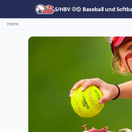
S/HBV ⚾🥎 Baseball und Softb
Home