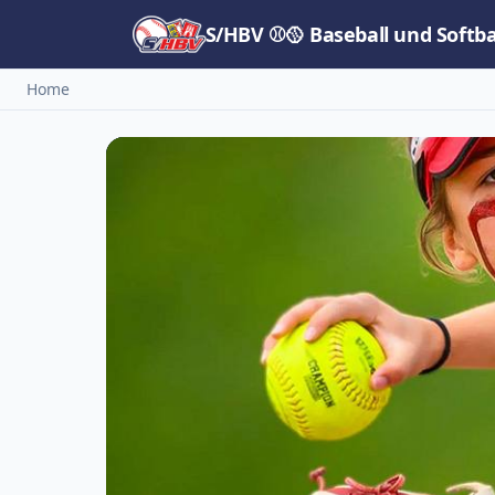
S/HBV ⚾🥎 Baseball und Softb
Home