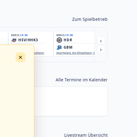
Zum Spielbetrieb
BBBZL
15:30
BBBZL
15:30
BBBZL
15:30
‹
HSV/HHK3
HDR
HWS2
›
ELM
GBM
KIL3
EBE-Ballpark, Elmshorn
Sportplatz Am Elisenhain, Greifswald-Eldena
Förde Ballpark (Kilia-Spor
×
Alle Termine im Kalender
Livestream Übersicht