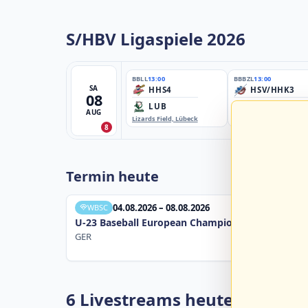
S/HBV Ligaspiele 2026
BBLL
13:00
BBBZL
13:00
SA
HHS4
HSV/HHK3
08
LUB
ELM
AUG
Lizards Field, Lübeck
EBE-Ballpark, Elmshorn
8
Termin heute
04.08.2026 – 08.08.2026
WBSC
U-23 Baseball European Championship B Pool 20
GER
6 Livestreams heute