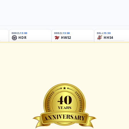
BBBZL
13:00
BBBZL
13:00
BBLL
15:30
HDR
HWS2
HHS4
GBM
KIL3
LUB
Sportplatz Am Elisenhain, Greifswald-Eldena
Förde Ballpark (Kilia-Sportplätze), Kiel
Lizards Field, Lübeck
26 - Group Germany