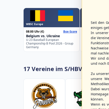
Seit den G
WBSC Europe
WBSC Europe
einiges ge
08:00 Uhr
(€)
08:00 Uhr
(€)
Box-Score
In unsere
Belgium vs. Ukraine
Croatia vs. Isra
die Verein
U-23 Baseball European
U-23 Baseball Eur
Funktions
Championship B Pool 2026 - Group
Championship B Po
Germany
Spain
Nachweise 
mal nachle
Wir sind d
und noch E
17 Vereine im S/HBV
Zu unsere
unsere We
Methodike
Dabei wur
Homepage 
können.
Wenn es vo