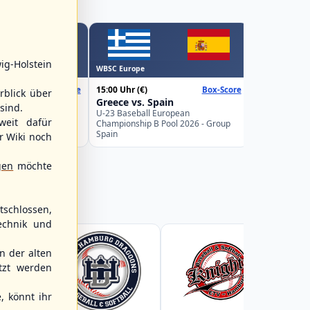
WBSC Europe
ig-Holstein
WBSC Europe
16:00 Uhr
(€)
15:00 Uhr
(€)
Box-Score
Box-Score
Poland vs.
rblick über
 Sweden
Greece vs. Spain
U-23 Basebal
sind.
Championship
uropean
U-23 Baseball European
weit dafür
Germany
Pool 2026 - Group
Championship B Pool 2026 - Group
Spain
r Wiki noch
gen
möchte
schlossen,
echnik und
 der alten
tzt werden
, könnt ihr