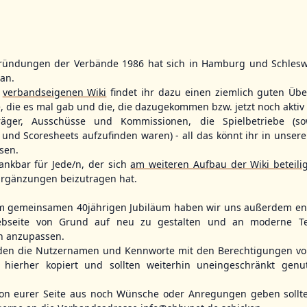
ründungen der Verbände 1986 hat sich in Hamburg und Schlesw
WBSC Europe
WBSC Europe
tan.
11:30 Uhr
(€)
12:00 Uhr
(€)
Box-Score
Box-Score
r
verbandseigenen Wiki
findet ihr dazu einen ziemlich guten Übe
el
Slovakia vs. Türkiye
Denmark vs.
e, die es mal gab und die, die dazugekommen bzw. jetzt noch aktiv 
opean
U-23 Baseball European
U-23 Baseball E
träger, Ausschüsse und Kommissionen, die Spielbetriebe (so
ol 2026 - Group
Championship B Pool 2026 - Group
Championship B 
Spain
Germany
und Scoresheets aufzufinden waren) - all das könnt ihr in unsere
sen.
ankbar für Jede/n, der sich
am weiteren Aufbau der Wiki beteili
rgänzungen beizutragen hat.
m gemeinsamen 40jährigen Jubiläum haben wir uns außerdem ent
bseite von Grund auf neu zu gestalten und an moderne T
n anzupassen.
den die Nutzernamen und Kennworte mit den Berechtigungen von
hierher kopiert und sollten weiterhin uneingeschränkt genu
n eurer Seite aus noch Wünsche oder Anregungen geben sollte