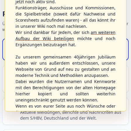
jetzt noch aktiv sind.
Funktionsträger, Ausschüsse und Kommissionen,
Portalbereiche
die Spielbetriebe (soweit dafür Nachweise und
Scoresheets aufzufinden waren) - all das könnt ihr
Übersicht der Verbandsbereiche – wählen Sie einen Einstieg für
in unserer Wiki noch mal nachlesen.
weiterführende Informationen.
Wir sind dankbar für Jede/n, der sich
am weiteren
Aufbau der Wiki beteiligen
möchte und noch
Ergänzungen beizutragen hat.
S/HBV-Shop
Der Onlineshop des S/HBV
Zu unserem gemeinsamen 40jährigen Jubiläum
haben wir uns außerdem entschlossen, unsere
Webseite von Grund auf neu zu gestalten und an
Unser Sport
moderne Technik und Methodiken anzupassen.
Grundlagen und Hintergründe zu Baseball, Softball
Dabei wurden die Nutzernamen und Kennworte
und Baseball5.
mit den Berechtigungen von der alten Homepage
hierher kopiert und sollten weiterhin
uneingeschränkt genutzt werden können.
Berichte und Neuigkeiten
Wenn es von eurer Seite aus noch Wünsche oder
Anregungen geben sollte, könnt ihr uns diese
Aktuelle Meldungen, Berichte und Nachrichten aus
dem S/HBV, Deutschland und der Welt.
gerne an die Verbandsadresse
info@shbvnet.de
schicken.