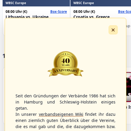
WBSC Europe
WBSC Europe
08:00 Uhr
(€)
08:00 Uhr
(€)
Box-Score
Box-Sco
Lithuania vs. Ukraine
Croatia vs. Greece
U-23 Baseball European
U-23 Baseball European
Championship B Pool 2026 - Group
Championship B Pool 2026 - Group
×
Germany
Spain
17 Vereine im S/HBV
Seit den Gründungen der Verbände 1986 hat sich
in Hamburg und Schleswig-Holstein einiges
Bargenstedt
Elmshorn Alligators
Fehmarn I
getan.
Beavers
In unserer
verbandseigenen Wiki
findet ihr dazu
einen ziemlich guten Überblick über die Vereine,
die es mal gab und die, die dazugekommen bzw.