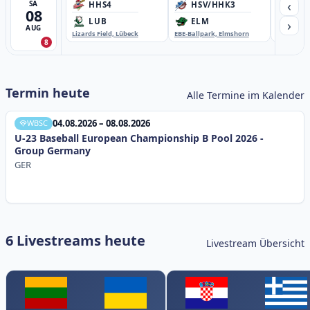
‹
SA
HHS4
HSV/HHK3
HD
08
›
LUB
ELM
GB
AUG
Lizards Field, Lübeck
EBE-Ballpark, Elmshorn
Sportplatz
8
Termin heute
Alle Termine im Kalender
04.08.2026 – 08.08.2026
WBSC
U-23 Baseball European Championship B Pool 2026 -
Group Germany
GER
6 Livestreams heute
Livestream Übersicht