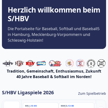
Herzlich willkommen beim
S/HBV
Die Portalseite für Baseball, Softball und Baseball5
in Hamburg, Mecklenburg-Vorpommern und
Schleswig-Holstein!
Tradition, Gemeinschaft, Enthusiasmus, Zukunft
40 Jahre Baseball & Softball im Norden!
S/HBV Ligaspiele 2026
Zum Spielbetrieb
BBLL
13:00
BBBZL
13:00
BBBZL
13: