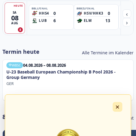
HEUTE
BBLL
FINAL
BBBZL
FINAL
BBBZL
13:
‹
0
0
SA
HHS4
HSV/HHK3
HD
08
6
13
›
LUB
ELM
GB
AUG
8
Termin heute
Alle Termine im Kalender
04.08.2026 – 08.08.2026
WBSC
U-23 Baseball European Championship B Pool 2026 -
Group Germany
GER
×
8 Livestreams heute
Livestream Übersicht
7
2
8
1