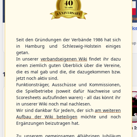
WBSC Europe
WBSC Europe
TOP 7
TO
11:30 Uhr
(€)
12:00 Uhr
(€)
Box-Score
Box-Sco
Slovakia vs. Switzerland
Belgium vs. Poland
U-23 Baseball European
U-23 Baseball European
Seit den Gründungen der Verbände 1986 hat sich
Championship B Pool 2026 - Group
Championship B Pool 2026 - Group
in Hamburg und Schleswig-Holstein einiges
Spain
Germany
getan.
In unserer
verbandseigenen Wiki
findet ihr dazu
einen ziemlich guten Überblick über die Vereine,
die es mal gab und die, die dazugekommen bzw.
17 Vereine im S/HBV
jetzt noch aktiv sind.
Funktionsträger, Ausschüsse und Kommissionen,
die Spielbetriebe (soweit dafür Nachweise und
Scoresheets aufzufinden waren) - all das könnt ihr
in unserer Wiki noch mal nachlesen.
Wir sind dankbar für Jede/n, der sich
am weiteren
Aufbau der Wiki beteiligen
möchte und noch
Ergänzungen beizutragen hat.
Bargenstedt
Elmshorn Alligators
Fehmarn I
Beavers
Zu unserem gemeinsamen 40jährigen Jubiläum