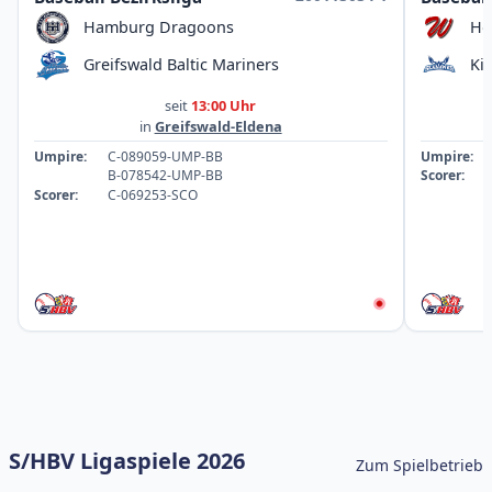
Hamburg Dragoons
Ho
Greifswald Baltic Mariners
Ki
seit
13:00 Uhr
in
Greifswald-Eldena
Umpire:
C-089059-UMP-BB
Umpire:
B-078542-UMP-BB
Scorer:
Scorer:
C-069253-SCO
S/HBV Ligaspiele 2026
Zum Spielbetrieb