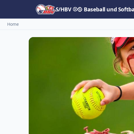
S/HBV ⚾🥎 Baseball und Softb
Home