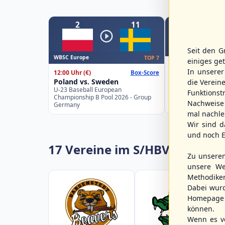
2
11
Seit den G
WBSC Europe
WBSC Europe
TOP 7
einiges ge
15:00 Uhr
(€)
In unsere
12:00 Uhr
(€)
Box-Score
Slovakia vs. Sp
Poland vs. Sweden
die Verein
U-23 Baseball Eur
U-23 Baseball European
Championship B Po
Funktions
Championship B Pool 2026 - Group
Spain
Nachweise 
Germany
mal nachle
Wir sind d
und noch E
17 Vereine im S/HBV
Zu unsere
unsere We
Methodike
Dabei wur
Homepage 
können.
Wenn es vo