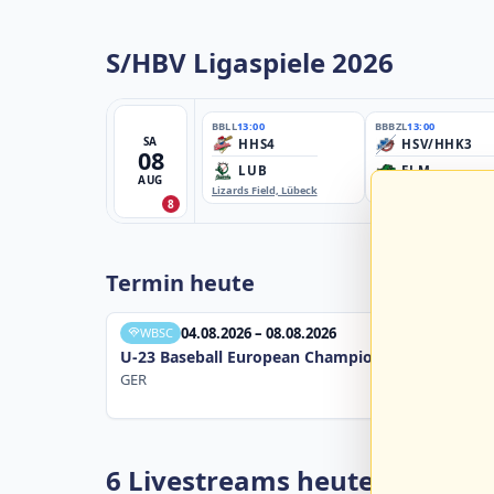
S/HBV Ligaspiele 2026
BBLL
13:00
BBBZL
13:00
SA
HHS4
HSV/HHK3
08
LUB
ELM
AUG
Lizards Field, Lübeck
EBE-Ballpark, Elmshorn
8
Termin heute
04.08.2026 – 08.08.2026
WBSC
U-23 Baseball European Championship B Pool 20
GER
6 Livestreams heute