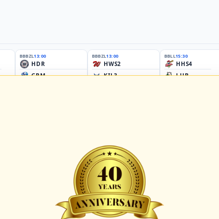
BBBZL
13:00
BBBZL
13:00
BBLL
15:30
HDR
HWS2
HHS4
GBM
KIL3
LUB
Sportplatz Am Elisenhain, Greifswald-Eldena
Förde Ballpark (Kilia-Sportplätze), Kiel
Lizards Field, Lübeck
26 - Group Germany