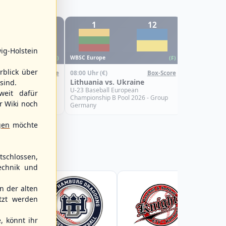
12
1
12
6
WBSC Europe
ig-Holstein
08:00 Uhr
(€)
WBSC Europe
(F)
(F)
Croatia vs.
rblick über
08:00 Uhr
(€)
Box-Score
Box-Score
U-23 Basebal
s. Israel
Lithuania vs. Ukraine
sind.
Championship
Spain
uropean
U-23 Baseball European
weit dafür
Pool 2026 - Group
Championship B Pool 2026 - Group
r Wiki noch
Germany
gen
möchte
schlossen,
echnik und
 der alten
tzt werden
, könnt ihr