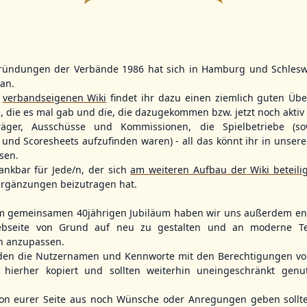
2
ründungen der Verbände 1986 hat sich in Hamburg und Schlesw
WBSC Europe
WBSC Europe
tan.
16:00 Uhr
(€)
Box-Score
Box-Score
r
verbandseigenen Wiki
findet ihr dazu einen ziemlich guten Übe
11:30 Uhr
(€)
ain
Belgium vs. Germany
Switzerland v
e, die es mal gab und die, die dazugekommen bzw. jetzt noch aktiv 
opean
U-23 Baseball European
ol 2026 - Group
Championship B Pool 2026 - Group
U-23 Baseball E
träger, Ausschüsse und Kommissionen, die Spielbetriebe (so
Germany
Championship B 
und Scoresheets aufzufinden waren) - all das könnt ihr in unsere
Spain
sen.
ankbar für Jede/n, der sich
am weiteren Aufbau der Wiki beteili
rgänzungen beizutragen hat.
m gemeinsamen 40jährigen Jubiläum haben wir uns außerdem ent
bseite von Grund auf neu zu gestalten und an moderne T
n anzupassen.
den die Nutzernamen und Kennworte mit den Berechtigungen von
hierher kopiert und sollten weiterhin uneingeschränkt genu
n eurer Seite aus noch Wünsche oder Anregungen geben sollte