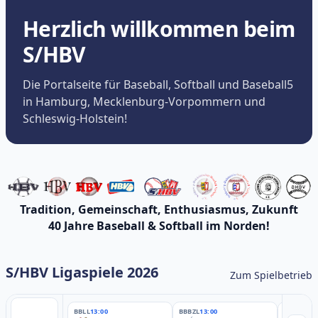
Herzlich willkommen beim
S/HBV
Die Portalseite für Baseball, Softball und Baseball5
in Hamburg, Mecklenburg-Vorpommern und
Schleswig-Holstein!
Tradition, Gemeinschaft, Enthusiasmus, Zukunft
40 Jahre Baseball & Softball im Norden!
S/HBV Ligaspiele 2026
Zum Spielbetrieb
BBLL
13:00
BBBZL
13:00
BBBZL
13: