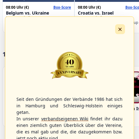
08:00 Uhr
(€)
08:00 Uhr
(€)
Box-Score
Box-Sco
Belgium vs. Ukraine
Croatia vs. Israel
U-23 Baseball European
U-23 Baseball European
Championship B Pool 2026 - Group
Championship B Pool 2026 - Group
×
Germany
Spain
17 Vereine im S/HBV
Seit den Gründungen der Verbände 1986 hat sich
in Hamburg und Schleswig-Holstein einiges
Bargenstedt
Elmshorn Alligators
Fehmarn I
getan.
Beavers
In unserer
verbandseigenen Wiki
findet ihr dazu
einen ziemlich guten Überblick über die Vereine,
die es mal gab und die, die dazugekommen bzw.
jetzt noch aktiv sind.