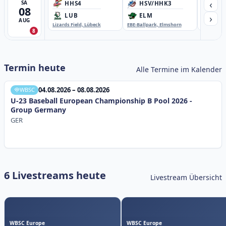
‹
SA
HHS4
HSV/HHK3
HD
08
›
LUB
ELM
GB
AUG
Lizards Field, Lübeck
EBE-Ballpark, Elmshorn
Sportplatz
8
Termin heute
Alle Termine im Kalender
04.08.2026 – 08.08.2026
WBSC
U-23 Baseball European Championship B Pool 2026 -
Group Germany
GER
6 Livestreams heute
Livestream Übersicht
WBSC Europe
WBSC Europe