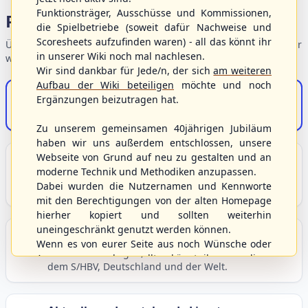
Funktionsträger, Ausschüsse und Kommissionen,
Portalbereiche
die Spielbetriebe (soweit dafür Nachweise und
Scoresheets aufzufinden waren) - all das könnt ihr
Übersicht der Verbandsbereiche – wählen Sie einen Einstieg für
in unserer Wiki noch mal nachlesen.
weiterführende Informationen.
Wir sind dankbar für Jede/n, der sich
am weiteren
Aufbau der Wiki beteiligen
möchte und noch
S/HBV-Shop
Ergänzungen beizutragen hat.
Der Onlineshop des S/HBV
Zu unserem gemeinsamen 40jährigen Jubiläum
haben wir uns außerdem entschlossen, unsere
Webseite von Grund auf neu zu gestalten und an
Unser Sport
moderne Technik und Methodiken anzupassen.
Grundlagen und Hintergründe zu Baseball, Softball
Dabei wurden die Nutzernamen und Kennworte
und Baseball5.
mit den Berechtigungen von der alten Homepage
hierher kopiert und sollten weiterhin
uneingeschränkt genutzt werden können.
Berichte und Neuigkeiten
Wenn es von eurer Seite aus noch Wünsche oder
Aktuelle Meldungen, Berichte und Nachrichten aus
Anregungen geben sollte, könnt ihr uns diese
dem S/HBV, Deutschland und der Welt.
gerne an die Verbandsadresse
info@shbvnet.de
schicken.