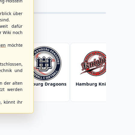
ig-Holstein
rblick über
sind.
weit dafür
r Wiki noch
gen
möchte
schlossen,
echnik und
 der alten
Baltic
Hamburg Dragoons
Hamburg Knights
Ha
s
tzt werden
, könnt ihr