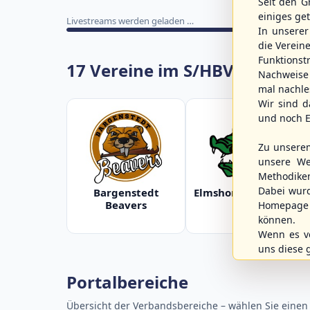
Seit den G
einiges ge
Livestreams werden geladen …
In unsere
die Verein
Funktions
17 Vereine im S/HBV
Nachweise 
mal nachle
Wir sind d
und noch E
Zu unsere
unsere We
Methodike
Dabei wur
Bargenstedt
Elmshorn Alligators
Beavers
Homepage 
können.
Wenn es vo
uns diese 
Portalbereiche
Übersicht der Verbandsbereiche – wählen Sie einen 