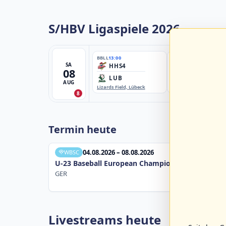
S/HBV Ligaspiele 2026
BBLL
13:00
BBBZL
13:00
SA
HHS4
HSV/HHK3
08
LUB
ELM
AUG
Lizards Field, Lübeck
EBE-Ballpark, Elmshorn
8
Termin heute
04.08.2026 – 08.08.2026
WBSC
U-23 Baseball European Championship B Pool 20
GER
Livestreams heute