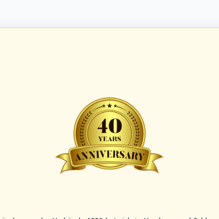
BBBZL
13:00
BBBZL
13:00
BBLL
15:30
HDR
HWS2
HHS4
GBM
KIL3
LUB
Sportplatz Am Elisenhain, Greifswald-Eldena
Förde Ballpark (Kilia-Sportplätze), Kiel
Lizards Field, Lübeck
26 - Group Germany