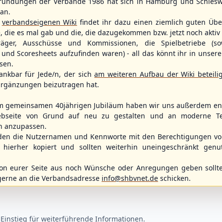
ründungen der Verbände 1986 hat sich in Hamburg und Schlesw
tan.
r
verbandseigenen Wiki
findet ihr dazu einen ziemlich guten Übe
e, die es mal gab und die, die dazugekommen bzw. jetzt noch aktiv 
träger, Ausschüsse und Kommissionen, die Spielbetriebe (so
und Scoresheets aufzufinden waren) - all das könnt ihr in unsere
sen.
ankbar für Jede/n, der sich
am weiteren Aufbau der Wiki beteili
rgänzungen beizutragen hat.
m gemeinsamen 40jährigen Jubiläum haben wir uns außerdem ent
bseite von Grund auf neu zu gestalten und an moderne T
n anzupassen.
den die Nutzernamen und Kennworte mit den Berechtigungen von
Fehmarn Islanders
Flensburg Baltics
Greifswald 
Mariner
hierher kopiert und sollten weiterhin uneingeschränkt genu
n eurer Seite aus noch Wünsche oder Anregungen geben sollte
gerne an die Verbandsadresse
info@shbvnet.de
schicken.
Einstieg für weiterführende Informationen.