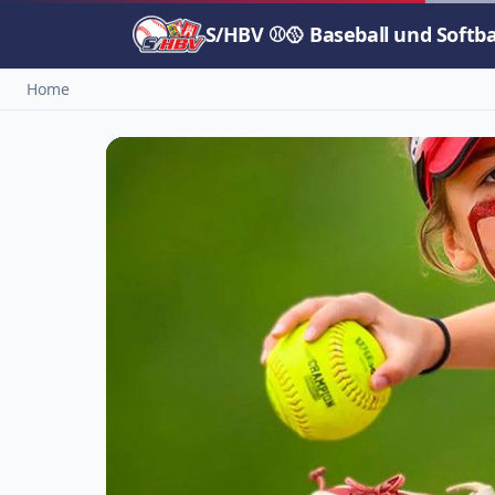
S/HBV ⚾🥎 Baseball und Softb
Home