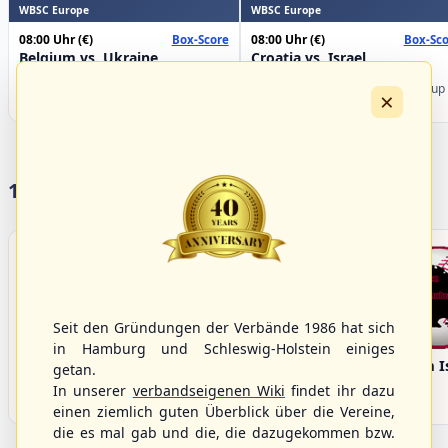
WBSC Europe
WBSC Europe
08:00 Uhr
(€)
08:00 Uhr
(€)
Box-Score
Box-Sco
Belgium vs. Ukraine
Croatia vs. Israel
U-23 Baseball European
U-23 Baseball European
Championship B Pool 2026 - Group
Championship B Pool 2026 - Group
×
Germany
Spain
17 Vereine im S/HBV
Seit den Gründungen der Verbände 1986 hat sich
in Hamburg und Schleswig-Holstein einiges
Bargenstedt
Elmshorn Alligators
Fehmarn I
getan.
Beavers
In unserer
verbandseigenen Wiki
findet ihr dazu
einen ziemlich guten Überblick über die Vereine,
die es mal gab und die, die dazugekommen bzw.