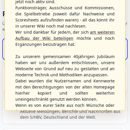
jetzt noch aktiv sind.
Funktionsträger, Ausschüsse und Kommissionen,
Portalbereiche
die Spielbetriebe (soweit dafür Nachweise und
Scoresheets aufzufinden waren) - all das könnt ihr
Übersicht der Verbandsbereiche – wählen Sie einen Einstieg für
in unserer Wiki noch mal nachlesen.
weiterführende Informationen.
Wir sind dankbar für Jede/n, der sich
am weiteren
Aufbau der Wiki beteiligen
möchte und noch
Ergänzungen beizutragen hat.
S/HBV-Shop
Der Onlineshop des S/HBV
Zu unserem gemeinsamen 40jährigen Jubiläum
haben wir uns außerdem entschlossen, unsere
Webseite von Grund auf neu zu gestalten und an
Unser Sport
moderne Technik und Methodiken anzupassen.
Grundlagen und Hintergründe zu Baseball, Softball
Dabei wurden die Nutzernamen und Kennworte
und Baseball5.
mit den Berechtigungen von der alten Homepage
hierher kopiert und sollten weiterhin
uneingeschränkt genutzt werden können.
Berichte und Neuigkeiten
Wenn es von eurer Seite aus noch Wünsche oder
Anregungen geben sollte, könnt ihr uns diese
Aktuelle Meldungen, Berichte und Nachrichten aus
dem S/HBV, Deutschland und der Welt.
gerne an die Verbandsadresse
info@shbvnet.de
schicken.