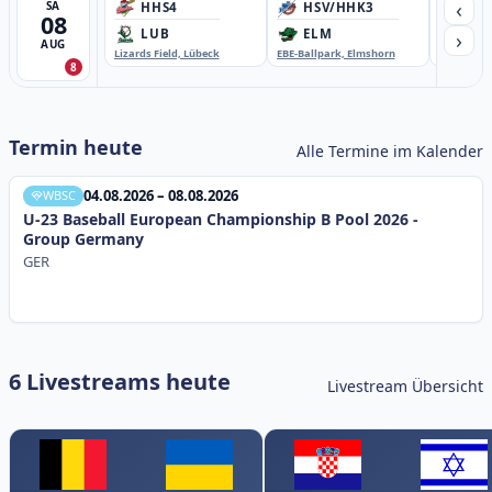
‹
SA
HHS4
HSV/HHK3
HD
08
›
LUB
ELM
GB
AUG
Lizards Field, Lübeck
EBE-Ballpark, Elmshorn
Sportplatz
8
Termin heute
Alle Termine im Kalender
04.08.2026 – 08.08.2026
WBSC
U-23 Baseball European Championship B Pool 2026 -
Group Germany
GER
6 Livestreams heute
Livestream Übersicht