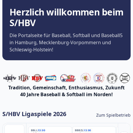
Herzlich willkommen beim
S/HBV
Die Portalseite für Baseball, Softball und Baseball5
in Hamburg, Mecklenburg-Vorpommern und
Schleswig-Holstein!
Tradition, Gemeinschaft, Enthusiasmus, Zukunft
40 Jahre Baseball & Softball im Norden!
S/HBV Ligaspiele 2026
Zum Spielbetrieb
BBLL
13:00
BBBZL
13:00
BBBZL
13: