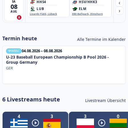
‹
SA
HHS4
HSV/HHK3
HD
08
›
LUB
ELM
GB
AUG
Lizards Field, Lübeck
EBE-Ballpark, Elmshorn
Sportplatz
8
Termin heute
Alle Termine im Kalender
04.08.2026 – 08.08.2026
WBSC
U-23 Baseball European Championship B Pool 2026 -
Group Germany
GER
6 Livestreams heute
Livestream Übersicht
4
3
3
0