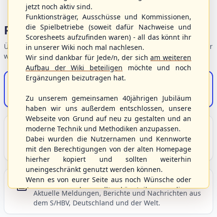
jetzt noch aktiv sind.
Funktionsträger, Ausschüsse und Kommissionen,
Portalbereiche
die Spielbetriebe (soweit dafür Nachweise und
Scoresheets aufzufinden waren) - all das könnt ihr
Übersicht der Verbandsbereiche – wählen Sie einen Einstieg für
in unserer Wiki noch mal nachlesen.
weiterführende Informationen.
Wir sind dankbar für Jede/n, der sich
am weiteren
Aufbau der Wiki beteiligen
möchte und noch
Ergänzungen beizutragen hat.
S/HBV-Shop
Der Onlineshop des S/HBV
Zu unserem gemeinsamen 40jährigen Jubiläum
haben wir uns außerdem entschlossen, unsere
Webseite von Grund auf neu zu gestalten und an
Unser Sport
moderne Technik und Methodiken anzupassen.
Dabei wurden die Nutzernamen und Kennworte
Grundlagen und Hintergründe zu Baseball, Softball
mit den Berechtigungen von der alten Homepage
und Baseball5.
hierher kopiert und sollten weiterhin
uneingeschränkt genutzt werden können.
Wenn es von eurer Seite aus noch Wünsche oder
Berichte und Neuigkeiten
Anregungen geben sollte, könnt ihr uns diese
Aktuelle Meldungen, Berichte und Nachrichten aus
gerne an die Verbandsadresse
info@shbvnet.de
dem S/HBV, Deutschland und der Welt.
schicken.