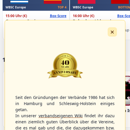
WBSC Europe
WBSC Europe
TOP 4
BOTTOM
15:00 Uhr
(€)
16:00 Uhr
(€)
Box-Score
Box-Sco
Greece vs. Spain
Poland vs. Lithuania
U-23 Baseball European
U-23 Baseball European
×
Championship B Pool 2026 - Group
Championship B Pool 2026 - Group
Spain
Germany
17 Vereine im S/HBV
Seit den Gründungen der Verbände 1986 hat sich
in Hamburg und Schleswig-Holstein einiges
getan.
Bargenstedt
Elmshorn Alligators
Fehmarn I
Beavers
In unserer
verbandseigenen Wiki
findet ihr dazu
einen ziemlich guten Überblick über die Vereine,
die es mal gab und die, die dazugekommen bzw.