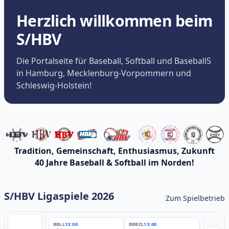
Herzlich willkommen beim
S/HBV
Die Portalseite für Baseball, Softball und Baseball5
in Hamburg, Mecklenburg-Vorpommern und
Schleswig-Holstein!
Tradition, Gemeinschaft, Enthusiasmus, Zukunft
40 Jahre Baseball & Softball im Norden!
S/HBV Ligaspiele 2026
Zum Spielbetrieb
BBLL
13:00
BBBZL
13:00
BBBZL
13: