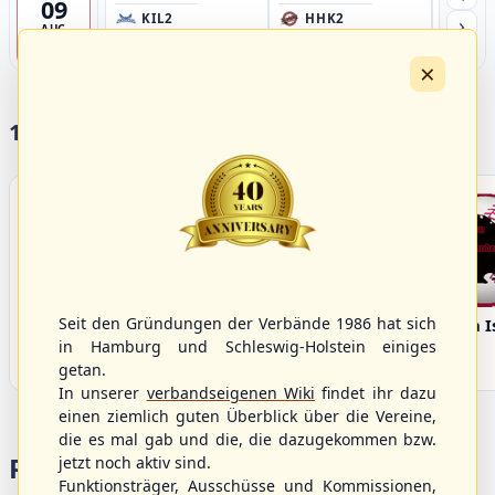
09
›
KIL2
HHK2
HH
AUG
4
×
17 Vereine im S/HBV
Seit den Gründungen der Verbände 1986 hat sich
Bargenstedt
Elmshorn Alligators
Fehmarn I
Beavers
in Hamburg und Schleswig-Holstein einiges
getan.
In unserer
verbandseigenen Wiki
findet ihr dazu
einen ziemlich guten Überblick über die Vereine,
die es mal gab und die, die dazugekommen bzw.
Portalbereiche
jetzt noch aktiv sind.
Funktionsträger, Ausschüsse und Kommissionen,