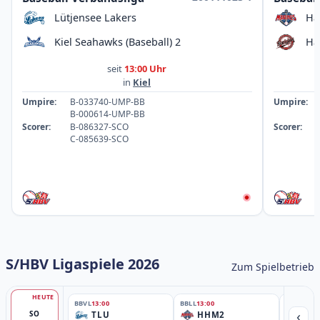
Lütjensee Lakers
Ha
Kiel Seahawks (Baseball) 2
Ha
seit
13:00 Uhr
in
Kiel
Umpire:
B-033740-UMP-BB
Umpire:
B-000614-UMP-BB
Scorer:
B-086327-SCO
Scorer:
C-085639-SCO
S/HBV Ligaspiele 2026
Zum Spielbetrieb
HEUTE
BBVL
13:00
BBLL
13:00
BBLL
15:30
‹
SO
TLU
HHM2
HH