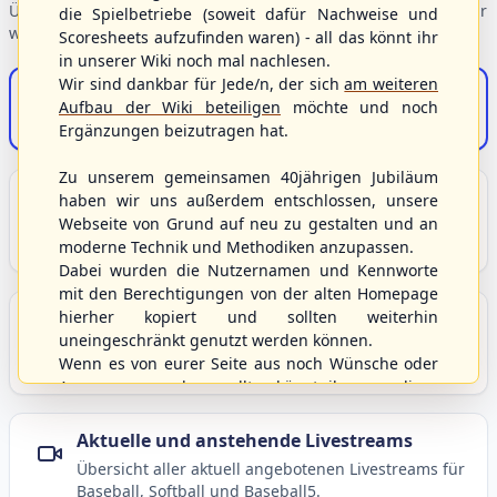
Übersicht der Verbandsbereiche – wählen Sie einen Einstieg für
die Spielbetriebe (soweit dafür Nachweise und
weiterführende Informationen.
Scoresheets aufzufinden waren) - all das könnt ihr
in unserer Wiki noch mal nachlesen.
Wir sind dankbar für Jede/n, der sich
am weiteren
S/HBV-Shop
Aufbau der Wiki beteiligen
möchte und noch
Der Onlineshop des S/HBV
Ergänzungen beizutragen hat.
Zu unserem gemeinsamen 40jährigen Jubiläum
Unser Sport
haben wir uns außerdem entschlossen, unsere
Webseite von Grund auf neu zu gestalten und an
Grundlagen und Hintergründe zu Baseball, Softball
moderne Technik und Methodiken anzupassen.
und Baseball5.
Dabei wurden die Nutzernamen und Kennworte
mit den Berechtigungen von der alten Homepage
hierher kopiert und sollten weiterhin
Berichte und Neuigkeiten
uneingeschränkt genutzt werden können.
Aktuelle Meldungen, Berichte und Nachrichten aus
Wenn es von eurer Seite aus noch Wünsche oder
dem S/HBV, Deutschland und der Welt.
Anregungen geben sollte, könnt ihr uns diese
gerne an die Verbandsadresse
info@shbvnet.de
schicken.
Aktuelle und anstehende Livestreams
Übersicht aller aktuell angebotenen Livestreams für
Baseball, Softball und Baseball5.