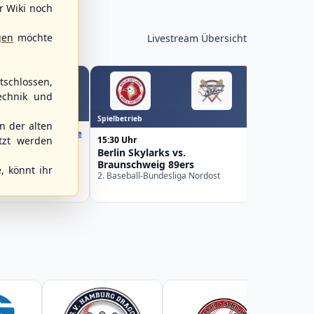
r Wiki noch
gen
möchte
Livestream Übersicht
schlossen,
echnik und
WBSC Europe
Spielbetrieb
16:00 Uhr
(€)
 der alten
Box-Score
Sweden vs
15:30 Uhr
tzt werden
el
U-23 Basebal
Berlin Skylarks vs.
Championship
uropean
Braunschweig 89ers
Germany
Pool 2026 - Group
, könnt ihr
2. Baseball-Bundesliga Nordost