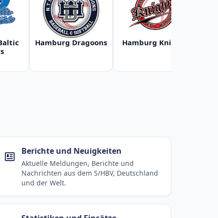
Baltic
Hamburg Dragoons
Hamburg Knights
Ha
s
Berichte und Neuigkeiten
Aktuelle Meldungen, Berichte und
Nachrichten aus dem S/HBV, Deutschland
und der Welt.
Statistiken und Einsätze