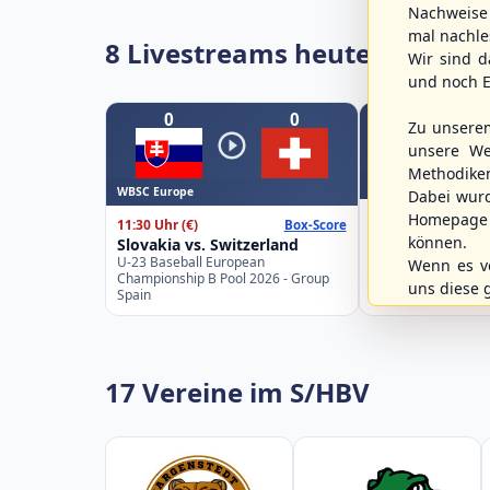
Nachweise 
mal nachle
8 Livestreams heute
Wir sind d
und noch E
0
0
Zu unsere
unsere We
Methodike
Spielbetrieb
WBSC Europe
Dabei wur
12:00 Uhr
Homepage 
11:30 Uhr
(€)
Box-Score
Berlin Skylarks 
können.
Slovakia vs. Switzerland
Braunschweig 8
U-23 Baseball European
Wenn es vo
2. Baseball-Bundes
Championship B Pool 2026 - Group
uns diese 
Spain
17 Vereine im S/HBV