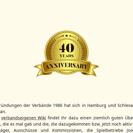
Scorer:
B-
BBBZL
13:00
BBBZL
13:00
BBLL
15:30
HDR
HWS2
HHS4
GBM
KIL3
LUB
Sportplatz Am Elisenhain, Greifswald-Eldena
Förde Ballpark (Kilia-Sportplätze), Kiel
Lizards Field, Lübeck
ründungen der Verbände 1986 hat sich in Hamburg und Schlesw
tan.
26 - Group Germany
r
verbandseigenen Wiki
findet ihr dazu einen ziemlich guten Übe
e, die es mal gab und die, die dazugekommen bzw. jetzt noch aktiv 
träger, Ausschüsse und Kommissionen, die Spielbetriebe (so