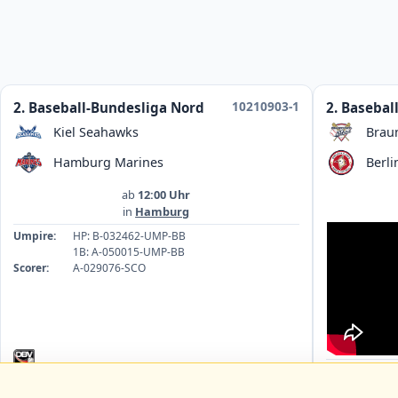
10210903-1
2. Baseball-Bundesliga Nord
2. Basebal
Kiel Seahawks
Brau
Hamburg Marines
Berli
ab
12:00 Uhr
in
Hamburg
Umpire:
HP: B-032462-UMP-BB
1B: A-050015-UMP-BB
Scorer:
A-029076-SCO
Umpire:
1B
HP