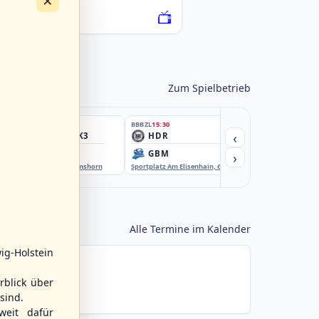
×
076222-SCO
Zum Spielbetrieb
BBBZL
15:30
BBBZL
15:30
BBBZL
15:30
‹
HSV/HHK3
HDR
HWS2
›
ELM
GBM
KIL3
EBE-Ballpark, Elmshorn
Sportplatz Am Elisenhain, Greifswald-Eldena
Förde Ballpark (Kilia-Spor
Alle Termine im Kalender
ig-Holstein
rblick über
sind.
weit dafür