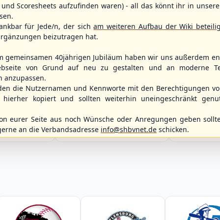
und Scoresheets aufzufinden waren) - all das könnt ihr in unsere
sen.
ankbar für Jede/n, der sich
am weiteren Aufbau der Wiki beteili
rgänzungen beizutragen hat.
m gemeinsamen 40jährigen Jubiläum haben wir uns außerdem ent
bseite von Grund auf neu zu gestalten und an moderne T
n anzupassen.
WBSC Europe
WBSC Europe
den die Nutzernamen und Kennworte mit den Berechtigungen von
12:00 Uhr
(€)
15:00 Uhr
(€)
Box-Score
hierher kopiert und sollten weiterhin uneingeschränkt genu
Belgium vs. Poland
Spain vs. Isra
vs.
U-23 Baseball European
U-23 Baseball E
9ers
Championship B Pool 2026 - Group
Championship B 
n eurer Seite aus noch Wünsche oder Anregungen geben sollte
liga Nordost
Germany
Spain
gerne an die Verbandsadresse
info@shbvnet.de
schicken.