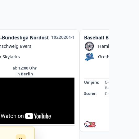
10220201-1
l-Bundesliga Nordost
Baseball Bezirksliga
nschweig 89ers
Hamburg Dragoon
n Skylarks
Greifswald Baltic M
ab
12:00 Uhr
ab
13:00
in
Berlin
in
Greifswal
Umpire:
C-089059-UMP-BB
B-078542-UMP-BB
Scorer:
C-069253-SCO
: A-043363-UMP-BB
: A-040088-UMP-BB