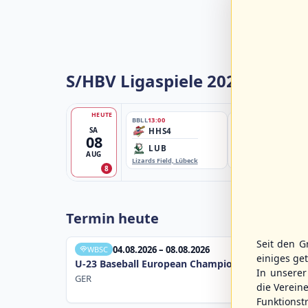
S/HBV Ligaspiele 2026
HEUTE
BBLL
13:00
BBBZL
13:00
SA
HHS4
HSV/HHK3
08
LUB
ELM
AUG
Lizards Field, Lübeck
EBE-Ballpark, Elmshorn
8
Termin heute
Seit den G
04.08.2026 – 08.08.2026
WBSC
einiges ge
U-23 Baseball European Championship B Pool 20
In unsere
GER
die Verein
Funktions