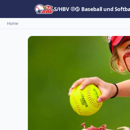
S/HBV ⚾🥎 Baseball und Softb
Home