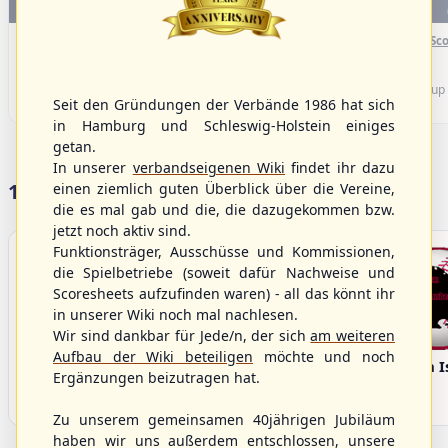
WBSC Europe
WBSC Europe
(F)
16:00 Uhr
(€)
15:40 Uhr
(€)
Box-Score
Box-Sco
Sweden vs. Germany
Spain vs. Israel
U-23 Baseball European
U-23 Baseball European
Championship B Pool 2026 - Group
Championship B Pool 2026 - Group
Seit den Gründungen der Verbände 1986 hat sich
Germany
Spain
in Hamburg und Schleswig-Holstein einiges
getan.
In unserer
verbandseigenen Wiki
findet ihr dazu
17 Vereine im S/HBV
einen ziemlich guten Überblick über die Vereine,
die es mal gab und die, die dazugekommen bzw.
jetzt noch aktiv sind.
Funktionsträger, Ausschüsse und Kommissionen,
die Spielbetriebe (soweit dafür Nachweise und
Scoresheets aufzufinden waren) - all das könnt ihr
in unserer Wiki noch mal nachlesen.
Wir sind dankbar für Jede/n, der sich
am weiteren
Aufbau der Wiki beteiligen
möchte und noch
Bargenstedt
Elmshorn Alligators
Fehmarn I
Ergänzungen beizutragen hat.
Beavers
Zu unserem gemeinsamen 40jährigen Jubiläum
haben wir uns außerdem entschlossen, unsere