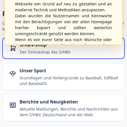
Webseite von Grund auf neu zu gestalten und an
moderne Technik und Methodiken anzupassen.
Portalbereiche
Dabei wurden die Nutzernamen und Kennworte
mit den Berechtigungen von der alten Homepage
Übersicht der Verbandsbereiche – wählen Sie einen Einstieg für
hierher kopiert und sollten weiterhin
weiterführende Informationen.
uneingeschränkt genutzt werden können.
Wenn es von eurer Seite aus noch Wünsche oder
S/HBV-Shop
Anregungen geben sollte, könnt ihr uns diese
gerne an die Verbandsadresse
info@shbvnet.de
Der Onlineshop des S/HBV
schicken.
Unser Sport
Grundlagen und Hintergründe zu Baseball, Softball
und Baseball5.
Berichte und Neuigkeiten
Aktuelle Meldungen, Berichte und Nachrichten aus
dem S/HBV, Deutschland und der Welt.