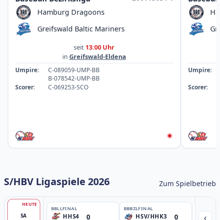
Hamburg Dragoons
Ha
Greifswald Baltic Mariners
Gr
seit
13:00 Uhr
in
Greifswald-Eldena
Umpire:
C-089059-UMP-BB
Umpire:
B-078542-UMP-BB
Scorer:
C-069253-SCO
Scorer:
S/HBV Ligaspiele 2026
Zum Spielbetrieb
HEUTE
BBLL
FINAL
BBBZL
FINAL
BBBZL
13:
‹
0
0
SA
HHS4
HSV/HHK3
HD