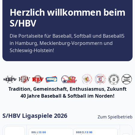
Herzlich willkommen beim
S/HBV
Die Portalseite für Baseball, Softball und Baseball5
in Hamburg, Mecklenburg-Vorpommern und
Schleswig-Holstein!
Tradition, Gemeinschaft, Enthusiasmus, Zukunft
40 Jahre Baseball & Softball im Norden!
S/HBV Ligaspiele 2026
Zum Spielbetrieb
BBLL
13:00
BBBZL
13:00
BBBZL
13: