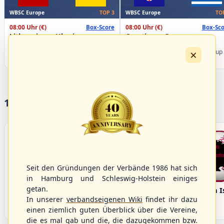
WBSC Europe
WBSC Europe
TOP 3
TO
08:00 Uhr
(€)
08:00 Uhr
(€)
Box-Score
Box-Sco
Lithuania vs. Ukraine
Croatia vs. Greece
U-23 Baseball European
U-23 Baseball European
×
Championship B Pool 2026 - Group
Championship B Pool 2026 - Group
Germany
Spain
17 Vereine im S/HBV
Seit den Gründungen der Verbände 1986 hat sich
in Hamburg und Schleswig-Holstein einiges
getan.
Bargenstedt
Elmshorn Alligators
Fehmarn I
Beavers
In unserer
verbandseigenen Wiki
findet ihr dazu
einen ziemlich guten Überblick über die Vereine,
die es mal gab und die, die dazugekommen bzw.