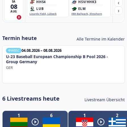
‹
SA
HHS4
HSV/HHK3
HD
08
›
LUB
ELM
GB
AUG
Lizards Field, Lübeck
EBE-Ballpark, Elmshorn
Sportplatz
8
Termin heute
Alle Termine im Kalender
04.08.2026 – 08.08.2026
WBSC
U-23 Baseball European Championship B Pool 2026 -
Group Germany
GER
6 Livestreams heute
Livestream Übersicht
1
6
1
2