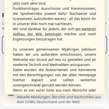
jetzt noch aktiv sind.
Funktionsträger, Ausschüsse und Kommissionen,
Portalbereiche
die Spielbetriebe (soweit dafür Nachweise und
Scoresheets aufzufinden waren) - all das könnt ihr
Übersicht der Verbandsbereiche – wählen Sie einen Einstieg für
in unserer Wiki noch mal nachlesen.
weiterführende Informationen.
Wir sind dankbar für Jede/n, der sich
am weiteren
Aufbau der Wiki beteiligen
möchte und noch
Ergänzungen beizutragen hat.
S/HBV-Shop
Der Onlineshop des S/HBV
Zu unserem gemeinsamen 40jährigen Jubiläum
haben wir uns außerdem entschlossen, unsere
Webseite von Grund auf neu zu gestalten und an
Unser Sport
moderne Technik und Methodiken anzupassen.
Dabei wurden die Nutzernamen und Kennworte
Grundlagen und Hintergründe zu Baseball, Softball
mit den Berechtigungen von der alten Homepage
und Baseball5.
hierher kopiert und sollten weiterhin
uneingeschränkt genutzt werden können.
Wenn es von eurer Seite aus noch Wünsche oder
Berichte und Neuigkeiten
Anregungen geben sollte, könnt ihr uns diese
Aktuelle Meldungen, Berichte und Nachrichten aus
gerne an die Verbandsadresse
info@shbvnet.de
dem S/HBV, Deutschland und der Welt.
schicken.