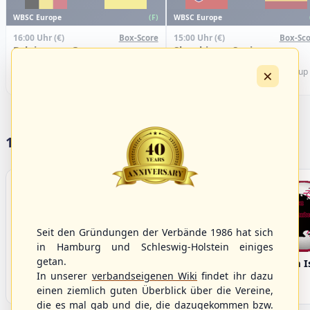
WBSC Europe
WBSC Europe
(F)
16:00 Uhr
(€)
15:00 Uhr
(€)
Box-Score
Box-Sco
Belgium vs. Germany
Slovakia vs. Spain
U-23 Baseball European
U-23 Baseball European
×
Championship B Pool 2026 - Group
Championship B Pool 2026 - Group
Germany
Spain
17 Vereine im S/HBV
Seit den Gründungen der Verbände 1986 hat sich
in Hamburg und Schleswig-Holstein einiges
getan.
Bargenstedt
Elmshorn Alligators
Fehmarn I
Beavers
In unserer
verbandseigenen Wiki
findet ihr dazu
einen ziemlich guten Überblick über die Vereine,
die es mal gab und die, die dazugekommen bzw.