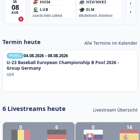
‹
SA
HHS4
HSV/HHK3
HD
08
›
LUB
ELM
GB
AUG
Lizards Field, Lübeck
EBE-Ballpark, Elmshorn
Sportplatz
8
Termin heute
Alle Termine im Kalender
04.08.2026 – 08.08.2026
WBSC
U-23 Baseball European Championship B Pool 2026 -
Group Germany
GER
6 Livestreams heute
Livestream Übersicht
0
6
0
14