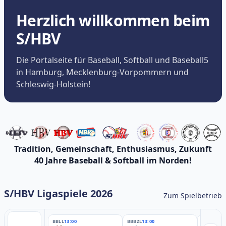
Herzlich willkommen beim
S/HBV
Die Portalseite für Baseball, Softball und Baseball5
in Hamburg, Mecklenburg-Vorpommern und
Schleswig-Holstein!
Tradition, Gemeinschaft, Enthusiasmus, Zukunft
40 Jahre Baseball & Softball im Norden!
S/HBV Ligaspiele 2026
Zum Spielbetrieb
BBLL
13:00
BBBZL
13:00
BBBZL
13: