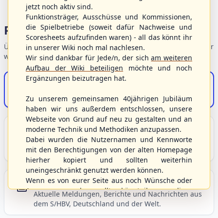
jetzt noch aktiv sind.
Funktionsträger, Ausschüsse und Kommissionen,
Portalbereiche
die Spielbetriebe (soweit dafür Nachweise und
Scoresheets aufzufinden waren) - all das könnt ihr
Übersicht der Verbandsbereiche – wählen Sie einen Einstieg für
in unserer Wiki noch mal nachlesen.
weiterführende Informationen.
Wir sind dankbar für Jede/n, der sich
am weiteren
Aufbau der Wiki beteiligen
möchte und noch
Ergänzungen beizutragen hat.
S/HBV-Shop
Der Onlineshop des S/HBV
Zu unserem gemeinsamen 40jährigen Jubiläum
haben wir uns außerdem entschlossen, unsere
Webseite von Grund auf neu zu gestalten und an
Unser Sport
moderne Technik und Methodiken anzupassen.
Dabei wurden die Nutzernamen und Kennworte
Grundlagen und Hintergründe zu Baseball, Softball
mit den Berechtigungen von der alten Homepage
und Baseball5.
hierher kopiert und sollten weiterhin
uneingeschränkt genutzt werden können.
Wenn es von eurer Seite aus noch Wünsche oder
Berichte und Neuigkeiten
Anregungen geben sollte, könnt ihr uns diese
Aktuelle Meldungen, Berichte und Nachrichten aus
gerne an die Verbandsadresse
info@shbvnet.de
dem S/HBV, Deutschland und der Welt.
schicken.