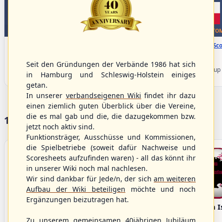
WBSC Europe
WBSC Europe
BOTTOM 5
BOTTOM
11:30 Uhr
(€)
12:00 Uhr
(€)
Box-Score
Box-Sco
Slovakia vs. Switzerland
Belgium vs. Poland
U-23 Baseball European
U-23 Baseball European
Seit den Gründungen der Verbände 1986 hat sich
Championship B Pool 2026 - Group
Championship B Pool 2026 - Group
in Hamburg und Schleswig-Holstein einiges
Spain
Germany
getan.
In unserer
verbandseigenen Wiki
findet ihr dazu
einen ziemlich guten Überblick über die Vereine,
die es mal gab und die, die dazugekommen bzw.
17 Vereine im S/HBV
jetzt noch aktiv sind.
Funktionsträger, Ausschüsse und Kommissionen,
die Spielbetriebe (soweit dafür Nachweise und
Scoresheets aufzufinden waren) - all das könnt ihr
in unserer Wiki noch mal nachlesen.
Wir sind dankbar für Jede/n, der sich
am weiteren
Aufbau der Wiki beteiligen
möchte und noch
Ergänzungen beizutragen hat.
Bargenstedt
Elmshorn Alligators
Fehmarn I
Beavers
Zu unserem gemeinsamen 40jährigen Jubiläum