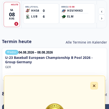
HEUTE
BBLL
FINAL
BBBZL
13:00
BBBZL
13:
‹
0
SA
HHS4
HSV/HHK3
HD
08
6
›
LUB
ELM
GB
AUG
8
Termin heute
Alle Termine im Kalender
04.08.2026 – 08.08.2026
WBSC
U-23 Baseball European Championship B Pool 2026 -
Group Germany
GER
×
8 Livestreams heute
Livestream Übersicht
4
1
5
1