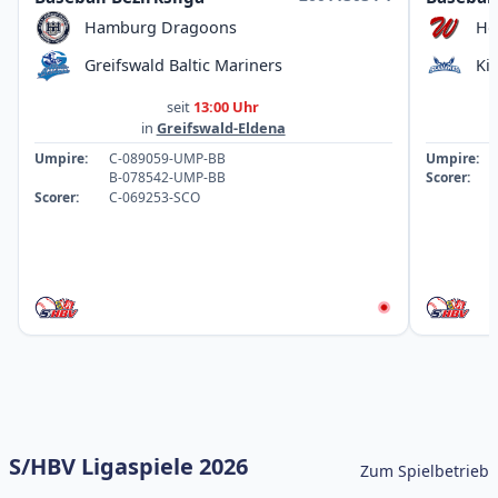
Hamburg Dragoons
Ho
Greifswald Baltic Mariners
Ki
seit
13:00 Uhr
in
Greifswald-Eldena
Umpire:
C-089059-UMP-BB
Umpire:
B-078542-UMP-BB
Scorer:
Scorer:
C-069253-SCO
S/HBV Ligaspiele 2026
Zum Spielbetrieb