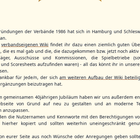
5
2
11
2
ründungen der Verbände 1986 hat sich in Hamburg und Schlesw
WBSC Europe
WBSC Europe
BOTTOM 3
(F)
tan.
r
verbandseigenen Wiki
findet ihr dazu einen ziemlich guten Übe
12:00 Uhr
(€)
11:30 Uhr
(€)
Box-Score
Box-Score
rmany
Poland vs. Sweden
Switzerland v
e, die es mal gab und die, die dazugekommen bzw. jetzt noch aktiv 
opean
U-23 Baseball European
U-23 Baseball E
träger, Ausschüsse und Kommissionen, die Spielbetriebe (so
ol 2026 - Group
Championship B Pool 2026 - Group
Championship B 
und Scoresheets aufzufinden waren) - all das könnt ihr in unsere
Germany
Spain
sen.
ankbar für Jede/n, der sich
am weiteren Aufbau der Wiki beteili
rgänzungen beizutragen hat.
m gemeinsamen 40jährigen Jubiläum haben wir uns außerdem ent
bseite von Grund auf neu zu gestalten und an moderne T
n anzupassen.
den die Nutzernamen und Kennworte mit den Berechtigungen von
hierher kopiert und sollten weiterhin uneingeschränkt genu
n eurer Seite aus noch Wünsche oder Anregungen geben sollte