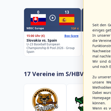
0
13
0
Seit den G
WBSC Europe
WBSC Europe
TOP 4
einiges ge
In unsere
15:00 Uhr
(€)
16:00 Uhr
(€)
Box-Score
Slovakia vs. Spain
Belgium vs. Ge
die Verein
U-23 Baseball European
U-23 Baseball Eur
Funktions
Championship B Pool 2026 - Group
Championship B Po
Nachweise 
Spain
Germany
mal nachle
Wir sind d
und noch E
17 Vereine im S/HBV
Zu unsere
unsere We
Methodike
Dabei wur
Homepage 
können.
Wenn es vo