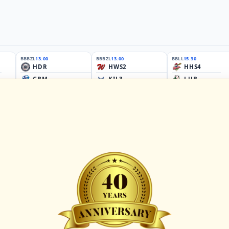
BBBZL
13:00
BBBZL
13:00
BBLL
15:30
HDR
HWS2
HHS4
GBM
KIL3
LUB
Sportplatz Am Elisenhain, Greifswald-Eldena
Förde Ballpark (Kilia-Sportplätze), Kiel
Lizards Field, Lübeck
26 - Group Germany