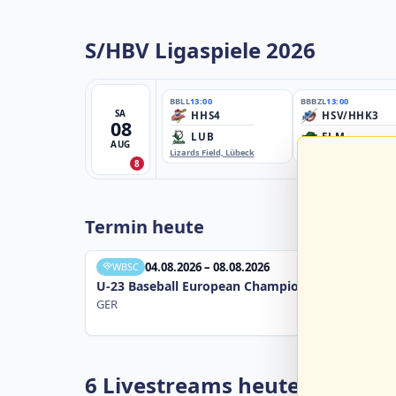
S/HBV Ligaspiele 2026
BBLL
13:00
BBBZL
13:00
SA
HHS4
HSV/HHK3
08
LUB
ELM
AUG
Lizards Field, Lübeck
EBE-Ballpark, Elmshorn
8
Termin heute
04.08.2026 – 08.08.2026
WBSC
U-23 Baseball European Championship B Pool 20
GER
6 Livestreams heute