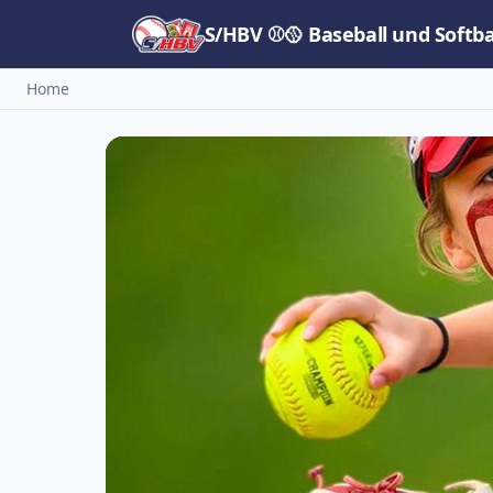
S/HBV ⚾🥎 Baseball und Softb
Home