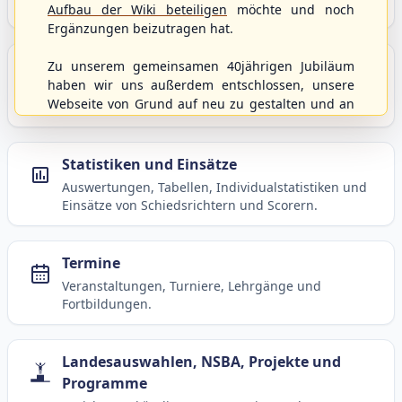
Baseball, Softball und Baseball5.
Aufbau der Wiki beteiligen
möchte und noch
Ergänzungen beizutragen hat.
Spielbetrieb
Zu unserem gemeinsamen 40jährigen Jubiläum
haben wir uns außerdem entschlossen, unsere
Ligen, Spielpläne, Statistiken und Informationen
Webseite von Grund auf neu zu gestalten und an
zum laufenden Spielbetrieb.
moderne Technik und Methodiken anzupassen.
Dabei wurden die Nutzernamen und Kennworte
mit den Berechtigungen von der alten Homepage
Statistiken und Einsätze
hierher kopiert und sollten weiterhin
Auswertungen, Tabellen, Individualstatistiken und
uneingeschränkt genutzt werden können.
Einsätze von Schiedsrichtern und Scorern.
Wenn es von eurer Seite aus noch Wünsche oder
Anregungen geben sollte, könnt ihr uns diese
gerne an die Verbandsadresse
info@shbvnet.de
Termine
schicken.
Veranstaltungen, Turniere, Lehrgänge und
Fortbildungen.
Landesauswahlen, NSBA, Projekte und
Programme