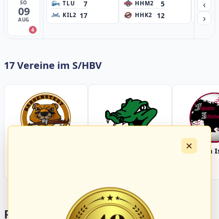
‹
7
5
SO
TLU
HHM2
HH
09
17
12
›
KIL2
HHK2
HH
AUG
4
17 Vereine im S/HBV
×
Bargenstedt
Elmshorn Alligators
Fehmarn I
Beavers
Portalbereiche