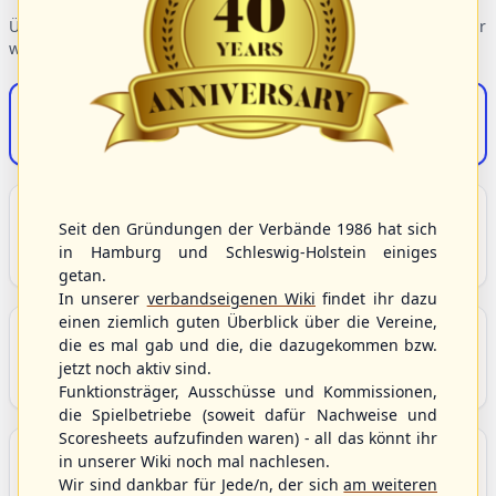
Übersicht der Verbandsbereiche – wählen Sie einen Einstieg für
weiterführende Informationen.
S/HBV-Shop
Der Onlineshop des S/HBV
Unser Sport
Seit den Gründungen der Verbände 1986 hat sich
Grundlagen und Hintergründe zu Baseball, Softball
in Hamburg und Schleswig-Holstein einiges
und Baseball5.
getan.
In unserer
verbandseigenen Wiki
findet ihr dazu
einen ziemlich guten Überblick über die Vereine,
Berichte und Neuigkeiten
die es mal gab und die, die dazugekommen bzw.
Aktuelle Meldungen, Berichte und Nachrichten aus
jetzt noch aktiv sind.
dem S/HBV, Deutschland und der Welt.
Funktionsträger, Ausschüsse und Kommissionen,
die Spielbetriebe (soweit dafür Nachweise und
Scoresheets aufzufinden waren) - all das könnt ihr
Aktuelle und anstehende Livestreams
in unserer Wiki noch mal nachlesen.
Übersicht aller aktuell angebotenen Livestreams für
Wir sind dankbar für Jede/n, der sich
am weiteren