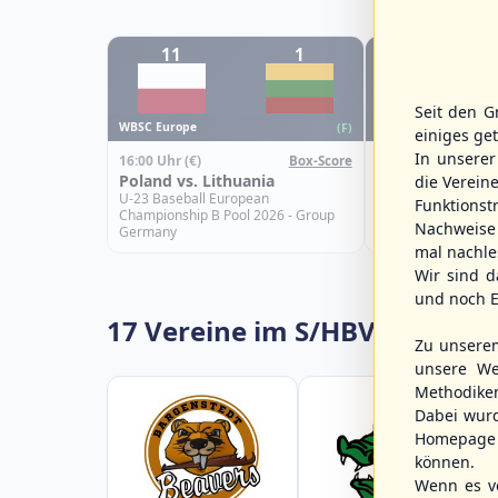
11
1
13
Seit den G
WBSC Europe
WBSC Europe
(F)
einiges ge
In unsere
16:00 Uhr
(€)
15:00 Uhr
(€)
Box-Score
Poland vs. Lithuania
Greece vs. Spai
die Verein
U-23 Baseball European
U-23 Baseball Eur
Funktions
Championship B Pool 2026 - Group
Championship B Po
Nachweise 
Germany
Spain
mal nachle
Wir sind d
und noch E
17 Vereine im S/HBV
Zu unsere
unsere We
Methodike
Dabei wur
Homepage 
können.
Wenn es vo