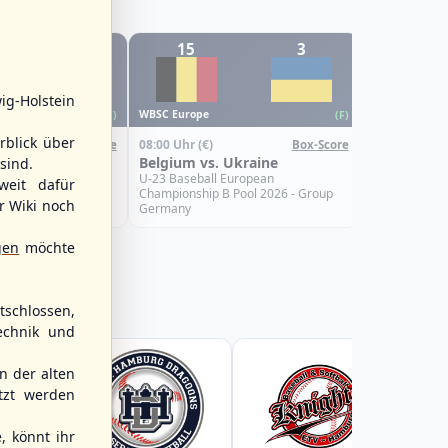
1
15
3
0
WBSC Europe
ig-Holstein
08:00 Uhr
(€)
WBSC Europe
(F)
(F)
Croatia vs.
rblick über
08:00 Uhr
(€)
Box-Score
Box-Score
U-23 Basebal
Türkiye
Belgium vs. Ukraine
sind.
Championship
Spain
uropean
U-23 Baseball European
weit dafür
Pool 2026 - Group
Championship B Pool 2026 - Group
r Wiki noch
Germany
gen
möchte
schlossen,
echnik und
 der alten
tzt werden
, könnt ihr