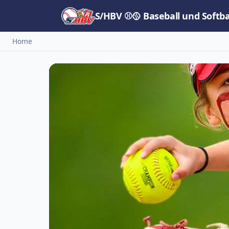
S/HBV ⚾🥎 Baseball und Softb
Home