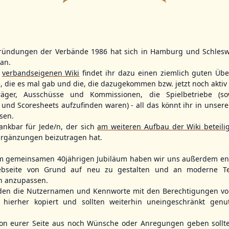
14
2
9
11
ründungen der Verbände 1986 hat sich in Hamburg und Schlesw
WBSC Europe
WBSC Europe
(F)
(F)
tan.
r
verbandseigenen Wiki
findet ihr dazu einen ziemlich guten Übe
12:00 Uhr
(€)
11:30 Uhr
(€)
Box-Score
Box-Score
n
Denmark vs. Sweden
Slovakia vs. 
e, die es mal gab und die, die dazugekommen bzw. jetzt noch aktiv 
opean
U-23 Baseball European
U-23 Baseball E
träger, Ausschüsse und Kommissionen, die Spielbetriebe (so
ol 2026 - Group
Championship B Pool 2026 - Group
Championship B 
und Scoresheets aufzufinden waren) - all das könnt ihr in unsere
Germany
Spain
sen.
ankbar für Jede/n, der sich
am weiteren Aufbau der Wiki beteili
rgänzungen beizutragen hat.
m gemeinsamen 40jährigen Jubiläum haben wir uns außerdem ent
bseite von Grund auf neu zu gestalten und an moderne T
n anzupassen.
den die Nutzernamen und Kennworte mit den Berechtigungen von
hierher kopiert und sollten weiterhin uneingeschränkt genu
n eurer Seite aus noch Wünsche oder Anregungen geben sollte