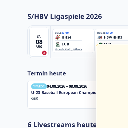
S/HBV Ligaspiele 2026
BBLL
13:00
BBBZL
13:00
SA
HHS4
HSV/HHK3
08
LUB
ELM
AUG
Lizards Field, Lübeck
EBE-Ballpark, Elmshorn
8
Termin heute
04.08.2026 – 08.08.2026
WBSC
U-23 Baseball European Championship B Pool 20
GER
6 Livestreams heute