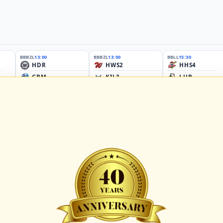
BBBZL
13:00
BBBZL
13:00
BBLL
15:30
HDR
HWS2
HHS4
GBM
KIL3
LUB
Sportplatz Am Elisenhain, Greifswald-Eldena
Förde Ballpark (Kilia-Sportplätze), Kiel
Lizards Field, Lübeck
26 - Group Germany