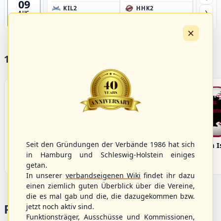
09
›
KIL2
HHK2
HH
AUG
Förde Ballpark (Kilia-Sportplätze), Kiel
Ballpark Langenhorst, Hamburg
Ballpark 
4
×
17 Vereine im S/HBV
Seit den Gründungen der Verbände 1986 hat sich
Bargenstedt
Elmshorn Alligators
Fehmarn I
Beavers
in Hamburg und Schleswig-Holstein einiges
getan.
In unserer
verbandseigenen Wiki
findet ihr dazu
einen ziemlich guten Überblick über die Vereine,
die es mal gab und die, die dazugekommen bzw.
Portalbereiche
jetzt noch aktiv sind.
Funktionsträger, Ausschüsse und Kommissionen,