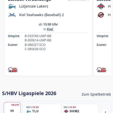
Lütjensee Lakers
Ha
Kiel Seahawks (Baseball) 2
Ha
ab
13:00 Uhr
in
Kiel
Umpire:
B-033740-UMP-BB
Umpire:
B-000614-UMP-BB
Scorer:
B-086327-SCO
Scorer:
C-085639-SCO
S/HBV Ligaspiele 2026
Zum Spielbetrieb
HEUTE
BBVL
13:00
BBLL
13:00
BBLL
15:30
‹
SO
TLU
HHM2
HH