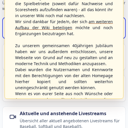
Übersicht der Verbandsbereiche – wählen Sie einen Einstieg für
die Spielbetriebe (soweit dafür Nachweise und
weiterführende Informationen.
Scoresheets aufzufinden waren) - all das könnt ihr
in unserer Wiki noch mal nachlesen.
Wir sind dankbar für Jede/n, der sich
am weiteren
S/HBV-Shop
Aufbau der Wiki beteiligen
möchte und noch
Der Onlineshop des S/HBV
Ergänzungen beizutragen hat.
Zu unserem gemeinsamen 40jährigen Jubiläum
Unser Sport
haben wir uns außerdem entschlossen, unsere
Webseite von Grund auf neu zu gestalten und an
Grundlagen und Hintergründe zu Baseball, Softball
moderne Technik und Methodiken anzupassen.
und Baseball5.
Dabei wurden die Nutzernamen und Kennworte
mit den Berechtigungen von der alten Homepage
hierher kopiert und sollten weiterhin
Berichte und Neuigkeiten
uneingeschränkt genutzt werden können.
Aktuelle Meldungen, Berichte und Nachrichten aus
Wenn es von eurer Seite aus noch Wünsche oder
dem S/HBV, Deutschland und der Welt.
Anregungen geben sollte, könnt ihr uns diese
gerne an die Verbandsadresse
info@shbvnet.de
schicken.
Aktuelle und anstehende Livestreams
Übersicht aller aktuell angebotenen Livestreams für
Baseball, Softball und Baseball5.