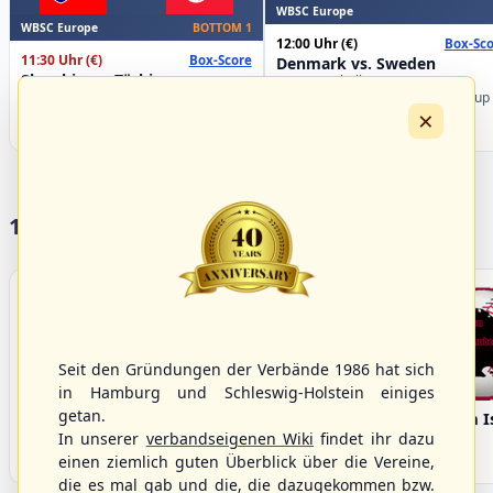
WBSC Europe
WBSC Europe
BOTTOM 1
12:00 Uhr
(€)
Box-Sco
11:30 Uhr
(€)
Box-Score
Denmark vs. Sweden
Slovakia vs. Türkiye
U-23 Baseball European
U-23 Baseball European
Championship B Pool 2026 - Group
×
Championship B Pool 2026 - Group
Germany
Spain
17 Vereine im S/HBV
Seit den Gründungen der Verbände 1986 hat sich
in Hamburg und Schleswig-Holstein einiges
getan.
Bargenstedt
Elmshorn Alligators
Fehmarn I
Beavers
In unserer
verbandseigenen Wiki
findet ihr dazu
einen ziemlich guten Überblick über die Vereine,
die es mal gab und die, die dazugekommen bzw.