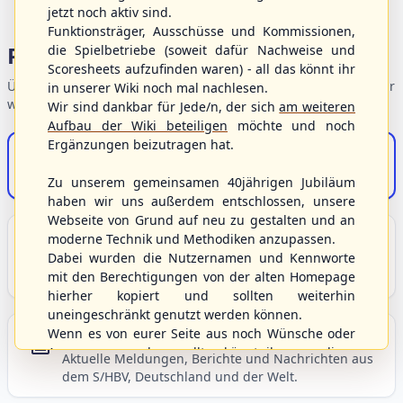
jetzt noch aktiv sind.
Funktionsträger, Ausschüsse und Kommissionen,
Portalbereiche
die Spielbetriebe (soweit dafür Nachweise und
Scoresheets aufzufinden waren) - all das könnt ihr
Übersicht der Verbandsbereiche – wählen Sie einen Einstieg für
in unserer Wiki noch mal nachlesen.
weiterführende Informationen.
Wir sind dankbar für Jede/n, der sich
am weiteren
Aufbau der Wiki beteiligen
möchte und noch
Ergänzungen beizutragen hat.
S/HBV-Shop
Der Onlineshop des S/HBV
Zu unserem gemeinsamen 40jährigen Jubiläum
haben wir uns außerdem entschlossen, unsere
Webseite von Grund auf neu zu gestalten und an
Unser Sport
moderne Technik und Methodiken anzupassen.
Dabei wurden die Nutzernamen und Kennworte
Grundlagen und Hintergründe zu Baseball, Softball
mit den Berechtigungen von der alten Homepage
und Baseball5.
hierher kopiert und sollten weiterhin
uneingeschränkt genutzt werden können.
Wenn es von eurer Seite aus noch Wünsche oder
Berichte und Neuigkeiten
Anregungen geben sollte, könnt ihr uns diese
Aktuelle Meldungen, Berichte und Nachrichten aus
gerne an die Verbandsadresse
info@shbvnet.de
dem S/HBV, Deutschland und der Welt.
schicken.