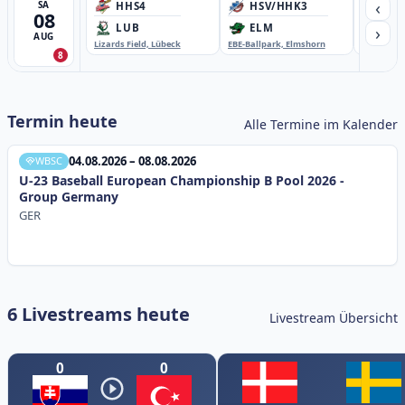
‹
SA
HHS4
HSV/HHK3
HD
08
›
LUB
ELM
GB
AUG
Lizards Field, Lübeck
EBE-Ballpark, Elmshorn
Sportplatz
8
Termin heute
Alle Termine im Kalender
04.08.2026 – 08.08.2026
WBSC
U-23 Baseball European Championship B Pool 2026 -
Group Germany
GER
6 Livestreams heute
Livestream Übersicht
0
0