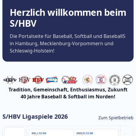
Herzlich willkommen beim
S/HBV
Die Portalseite für Baseball, Softball und Baseball5
in Hamburg, Mecklenburg-Vorpommern und
Schleswig-Holstein!
Tradition, Gemeinschaft, Enthusiasmus, Zukunft
40 Jahre Baseball & Softball im Norden!
S/HBV Ligaspiele 2026
Zum Spielbetrieb
BBLL
13:00
BBBZL
13:00
BBBZL
13: