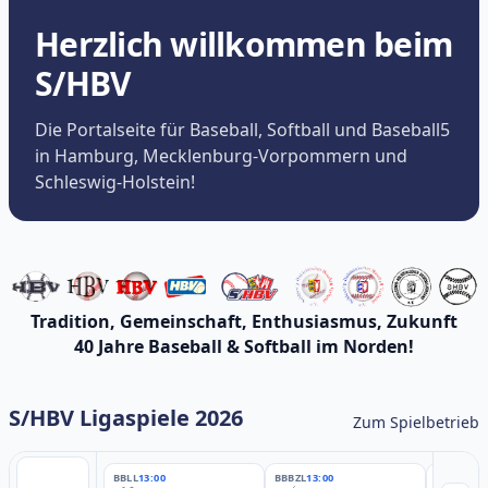
Herzlich willkommen beim
S/HBV
Die Portalseite für Baseball, Softball und Baseball5
in Hamburg, Mecklenburg-Vorpommern und
Schleswig-Holstein!
Tradition, Gemeinschaft, Enthusiasmus, Zukunft
40 Jahre Baseball & Softball im Norden!
S/HBV Ligaspiele 2026
Zum Spielbetrieb
BBLL
13:00
BBBZL
13:00
BBBZL
13: