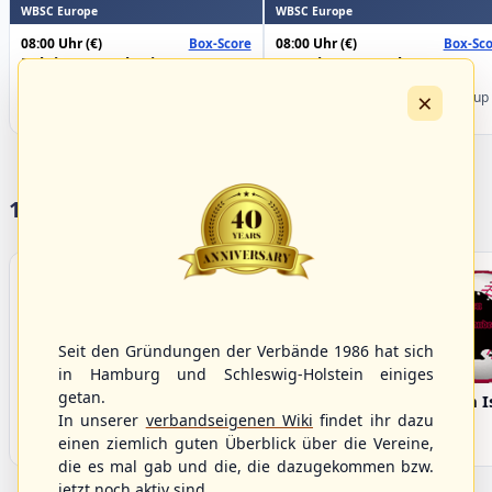
WBSC Europe
WBSC Europe
08:00 Uhr
(€)
08:00 Uhr
(€)
Box-Score
Box-Sco
Belgium vs. Ukraine
Croatia vs. Israel
U-23 Baseball European
U-23 Baseball European
×
Championship B Pool 2026 - Group
Championship B Pool 2026 - Group
Germany
Spain
17 Vereine im S/HBV
Seit den Gründungen der Verbände 1986 hat sich
in Hamburg und Schleswig-Holstein einiges
getan.
Bargenstedt
Elmshorn Alligators
Fehmarn I
In unserer
verbandseigenen Wiki
findet ihr dazu
Beavers
einen ziemlich guten Überblick über die Vereine,
die es mal gab und die, die dazugekommen bzw.
jetzt noch aktiv sind.