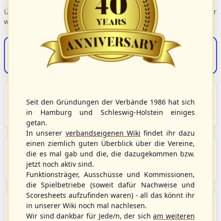
Übersicht der Verbandsbereiche – wählen Sie einen Einstieg für
weiterführende Informationen.
S/HBV-Shop
Der Onlineshop des S/HBV
Unser Sport
Seit den Gründungen der Verbände 1986 hat sich
Grundlagen und Hintergründe zu Baseball, Softball
in Hamburg und Schleswig-Holstein einiges
und Baseball5.
getan.
In unserer
verbandseigenen Wiki
findet ihr dazu
einen ziemlich guten Überblick über die Vereine,
Berichte und Neuigkeiten
die es mal gab und die, die dazugekommen bzw.
Aktuelle Meldungen, Berichte und Nachrichten aus
jetzt noch aktiv sind.
dem S/HBV, Deutschland und der Welt.
Funktionsträger, Ausschüsse und Kommissionen,
die Spielbetriebe (soweit dafür Nachweise und
Scoresheets aufzufinden waren) - all das könnt ihr
Aktuelle und anstehende Livestreams
in unserer Wiki noch mal nachlesen.
Übersicht aller aktuell angebotenen Livestreams für
Wir sind dankbar für Jede/n, der sich
am weiteren