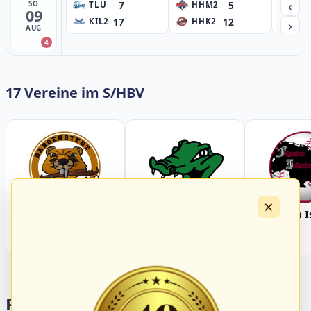
‹
7
5
SO
TLU
HHM2
HH
09
17
12
›
KIL2
HHK2
HH
AUG
4
17 Vereine im S/HBV
×
Bargenstedt
Elmshorn Alligators
Fehmarn I
Beavers
Portalbereiche