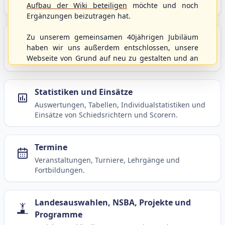
Baseball, Softball und Baseball5.
Aufbau der Wiki beteiligen
möchte und noch
Ergänzungen beizutragen hat.
Spielbetrieb
Zu unserem gemeinsamen 40jährigen Jubiläum
haben wir uns außerdem entschlossen, unsere
Ligen, Spielpläne, Statistiken und Informationen
Webseite von Grund auf neu zu gestalten und an
zum laufenden Spielbetrieb.
moderne Technik und Methodiken anzupassen.
Dabei wurden die Nutzernamen und Kennworte
mit den Berechtigungen von der alten Homepage
Statistiken und Einsätze
hierher kopiert und sollten weiterhin
Auswertungen, Tabellen, Individualstatistiken und
uneingeschränkt genutzt werden können.
Einsätze von Schiedsrichtern und Scorern.
Wenn es von eurer Seite aus noch Wünsche oder
Anregungen geben sollte, könnt ihr uns diese
gerne an die Verbandsadresse
info@shbvnet.de
Termine
schicken.
Veranstaltungen, Turniere, Lehrgänge und
Fortbildungen.
Landesauswahlen, NSBA, Projekte und
Programme