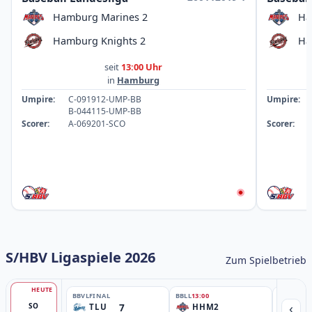
Hamburg Marines 2
Ha
Hamburg Knights 2
Ha
seit
13:00 Uhr
in
Hamburg
Umpire:
C-091912-UMP-BB
Umpire:
B-044115-UMP-BB
Scorer:
A-069201-SCO
Scorer:
S/HBV Ligaspiele 2026
Zum Spielbetrieb
HEUTE
BBVL
FINAL
BBLL
13:00
BBLL
15:30
‹
7
SO
TLU
HHM2
HH