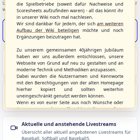
Übersicht der Verbandsbereiche – wählen Sie einen Einstieg für
die Spielbetriebe (soweit dafür Nachweise und
weiterführende Informationen.
Scoresheets aufzufinden waren) - all das könnt ihr
in unserer Wiki noch mal nachlesen.
Wir sind dankbar für Jede/n, der sich
am weiteren
S/HBV-Shop
Aufbau der Wiki beteiligen
möchte und noch
Der Onlineshop des S/HBV
Ergänzungen beizutragen hat.
Zu unserem gemeinsamen 40jährigen Jubiläum
Unser Sport
haben wir uns außerdem entschlossen, unsere
Webseite von Grund auf neu zu gestalten und an
Grundlagen und Hintergründe zu Baseball, Softball
moderne Technik und Methodiken anzupassen.
und Baseball5.
Dabei wurden die Nutzernamen und Kennworte
mit den Berechtigungen von der alten Homepage
hierher kopiert und sollten weiterhin
Berichte und Neuigkeiten
uneingeschränkt genutzt werden können.
Aktuelle Meldungen, Berichte und Nachrichten aus
Wenn es von eurer Seite aus noch Wünsche oder
dem S/HBV, Deutschland und der Welt.
Anregungen geben sollte, könnt ihr uns diese
gerne an die Verbandsadresse
info@shbvnet.de
schicken.
Aktuelle und anstehende Livestreams
Übersicht aller aktuell angebotenen Livestreams für
Baseball, Softball und Baseball5.