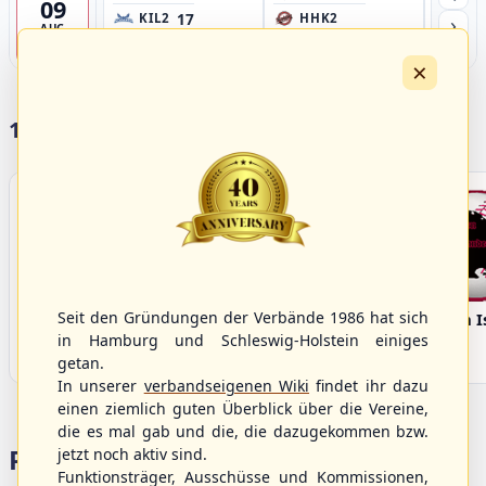
09
17
›
KIL2
HHK2
HH
AUG
Ballpark 
4
×
17 Vereine im S/HBV
Seit den Gründungen der Verbände 1986 hat sich
Bargenstedt
Elmshorn Alligators
Fehmarn I
Beavers
in Hamburg und Schleswig-Holstein einiges
getan.
In unserer
verbandseigenen Wiki
findet ihr dazu
einen ziemlich guten Überblick über die Vereine,
die es mal gab und die, die dazugekommen bzw.
Portalbereiche
jetzt noch aktiv sind.
Funktionsträger, Ausschüsse und Kommissionen,