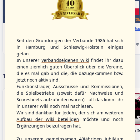
WBSC Europe
WBSC Europe
BOTTOM 3
BOTTOM
11:30 Uhr
(€)
12:00 Uhr
(€)
Box-Score
Box-Sco
Slovakia vs. Switzerland
Belgium vs. Poland
U-23 Baseball European
U-23 Baseball European
Seit den Gründungen der Verbände 1986 hat sich
Championship B Pool 2026 - Group
Championship B Pool 2026 - Group
in Hamburg und Schleswig-Holstein einiges
Spain
Germany
getan.
In unserer
verbandseigenen Wiki
findet ihr dazu
einen ziemlich guten Überblick über die Vereine,
die es mal gab und die, die dazugekommen bzw.
17 Vereine im S/HBV
jetzt noch aktiv sind.
Funktionsträger, Ausschüsse und Kommissionen,
die Spielbetriebe (soweit dafür Nachweise und
Scoresheets aufzufinden waren) - all das könnt ihr
in unserer Wiki noch mal nachlesen.
Wir sind dankbar für Jede/n, der sich
am weiteren
Aufbau der Wiki beteiligen
möchte und noch
Ergänzungen beizutragen hat.
Bargenstedt
Elmshorn Alligators
Fehmarn I
Beavers
Zu unserem gemeinsamen 40jährigen Jubiläum