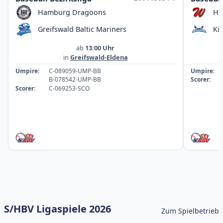
Hamburg Dragoons
Ho
Greifswald Baltic Mariners
Ki
ab
13:00 Uhr
in
Greifswald-Eldena
Umpire:
C-089059-UMP-BB
Umpire:
B-078542-UMP-BB
Scorer:
Scorer:
C-069253-SCO
S/HBV Ligaspiele 2026
Zum Spielbetrieb