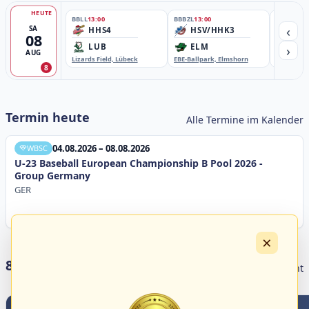
HEUTE
BBLL
13:00
BBBZL
13:00
BBBZL
13:
‹
SA
HHS4
HSV/HHK3
HD
08
›
LUB
ELM
GB
AUG
Lizards Field, Lübeck
EBE-Ballpark, Elmshorn
Sportplatz
8
Termin heute
Alle Termine im Kalender
04.08.2026 – 08.08.2026
WBSC
U-23 Baseball European Championship B Pool 2026 -
Group Germany
GER
×
8 Livestreams heute
Livestream Übersicht
1
0
2
0