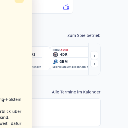
076222-SCO
Zum Spielbetrieb
BBBZL
15:30
BBBZL
15:30
BBBZL
15:30
‹
HSV/HHK3
HDR
HWS2
›
ELM
GBM
KIL3
EBE-Ballpark, Elmshorn
Sportplatz Am Elisenhain, Greifswald-Eldena
Förde Ballpark (Kilia-Spor
Alle Termine im Kalender
ig-Holstein
rblick über
sind.
weit dafür