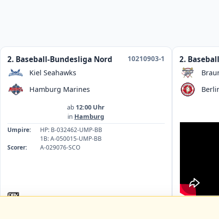
10210903-1
2. Baseball-Bundesliga Nord
2. Basebal
Kiel Seahawks
Brau
Hamburg Marines
Berli
ab
12:00 Uhr
in
Hamburg
Umpire:
HP: B-032462-UMP-BB
1B: A-050015-UMP-BB
Scorer:
A-029076-SCO
Umpire:
1B
HP