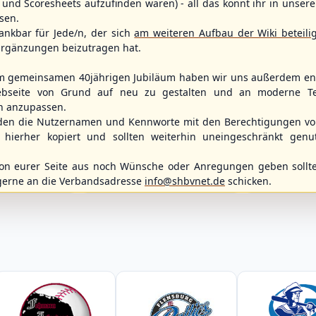
und Scoresheets aufzufinden waren) - all das könnt ihr in unsere
sen.
ankbar für Jede/n, der sich
am weiteren Aufbau der Wiki beteili
rgänzungen beizutragen hat.
m gemeinsamen 40jährigen Jubiläum haben wir uns außerdem ent
bseite von Grund auf neu zu gestalten und an moderne T
n anzupassen.
WBSC Europe
Spielbetrieb
den die Nutzernamen und Kennworte mit den Berechtigungen von
11:30 Uhr
(€)
Box-Score
Box-Score
hierher kopiert und sollten weiterhin uneingeschränkt genu
12:00 Uhr
ece
Slovakia vs. Switzerland
Berlin Skylar
opean
U-23 Baseball European
Braunschweig
n eurer Seite aus noch Wünsche oder Anregungen geben sollte
ol 2026 - Group
Championship B Pool 2026 - Group
2. Baseball-Bun
Spain
gerne an die Verbandsadresse
info@shbvnet.de
schicken.