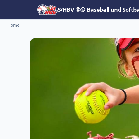
S/HBV ⚾🥎 Baseball und Softb
Home