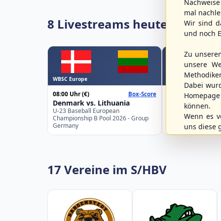
Nachweise 
mal nachle
8 Livestreams heute
Wir sind d
und noch E
Zu unsere
unsere We
Methodike
WBSC Europe
WBSC Europe
Dabei wur
08:00 Uhr
(€)
08:00 Uhr
(€)
Box-Score
Homepage 
Denmark vs. Lithuania
Türkiye vs. Gre
können.
U-23 Baseball European
U-23 Baseball Eur
Wenn es vo
Championship B Pool 2026 - Group
Championship B Po
Germany
Spain
uns diese 
17 Vereine im S/HBV