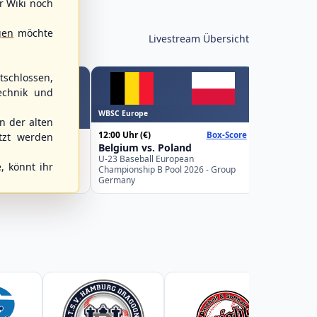
r Wiki noch
gen
möchte
Livestream Übersicht
schlossen,
echnik und
WBSC Europe
WBSC Europe
 der alten
15:00 Uhr
(€)
12:00 Uhr
(€)
Box-Score
Spain vs. I
tzt werden
Belgium vs. Poland
U-23 Basebal
ks vs.
Championship
U-23 Baseball European
 89ers
, könnt ihr
Spain
Championship B Pool 2026 - Group
desliga Nordost
Germany