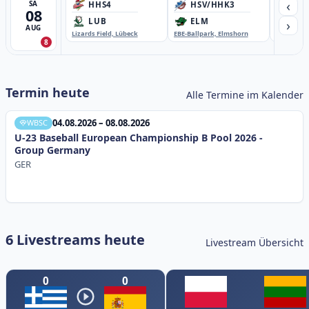
‹
SA
HHS4
HSV/HHK3
HD
08
›
LUB
ELM
GB
AUG
Lizards Field, Lübeck
EBE-Ballpark, Elmshorn
Sportplatz
8
Termin heute
Alle Termine im Kalender
04.08.2026 – 08.08.2026
WBSC
U-23 Baseball European Championship B Pool 2026 -
Group Germany
GER
6 Livestreams heute
Livestream Übersicht
0
0