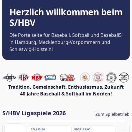
Herzlich willkommen beim
S/HBV
Die Portalseite für Baseball, Softball und Baseball5
in Hamburg, Mecklenburg-Vorpommern und
Schleswig-Holstein!
Tradition, Gemeinschaft, Enthusiasmus, Zukunft
40 Jahre Baseball & Softball im Norden!
S/HBV Ligaspiele 2026
Zum Spielbetrieb
BBLL
13:00
BBBZL
13:00
BBBZL
13: