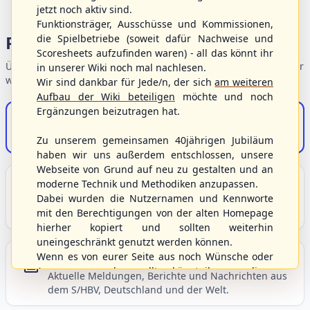
jetzt noch aktiv sind.
Funktionsträger, Ausschüsse und Kommissionen,
Portalbereiche
die Spielbetriebe (soweit dafür Nachweise und
Scoresheets aufzufinden waren) - all das könnt ihr
Übersicht der Verbandsbereiche – wählen Sie einen Einstieg für
in unserer Wiki noch mal nachlesen.
weiterführende Informationen.
Wir sind dankbar für Jede/n, der sich
am weiteren
Aufbau der Wiki beteiligen
möchte und noch
Ergänzungen beizutragen hat.
S/HBV-Shop
Der Onlineshop des S/HBV
Zu unserem gemeinsamen 40jährigen Jubiläum
haben wir uns außerdem entschlossen, unsere
Webseite von Grund auf neu zu gestalten und an
Unser Sport
moderne Technik und Methodiken anzupassen.
Dabei wurden die Nutzernamen und Kennworte
Grundlagen und Hintergründe zu Baseball, Softball
mit den Berechtigungen von der alten Homepage
und Baseball5.
hierher kopiert und sollten weiterhin
uneingeschränkt genutzt werden können.
Wenn es von eurer Seite aus noch Wünsche oder
Berichte und Neuigkeiten
Anregungen geben sollte, könnt ihr uns diese
Aktuelle Meldungen, Berichte und Nachrichten aus
gerne an die Verbandsadresse
info@shbvnet.de
dem S/HBV, Deutschland und der Welt.
schicken.