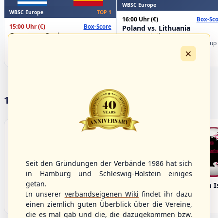
WBSC Europe
WBSC Europe
TOP 1
16:00 Uhr
(€)
Box-Sco
15:00 Uhr
(€)
Box-Score
Poland vs. Lithuania
Greece vs. Spain
U-23 Baseball European
U-23 Baseball European
Championship B Pool 2026 - Group
×
Championship B Pool 2026 - Group
Germany
Spain
17 Vereine im S/HBV
Seit den Gründungen der Verbände 1986 hat sich
in Hamburg und Schleswig-Holstein einiges
getan.
Bargenstedt
Elmshorn Alligators
Fehmarn I
Beavers
In unserer
verbandseigenen Wiki
findet ihr dazu
einen ziemlich guten Überblick über die Vereine,
die es mal gab und die, die dazugekommen bzw.