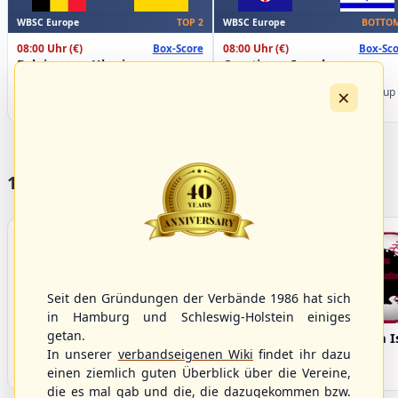
WBSC Europe
WBSC Europe
TOP 2
BOTTOM
08:00 Uhr
(€)
08:00 Uhr
(€)
Box-Score
Box-Sco
Belgium vs. Ukraine
Croatia vs. Israel
U-23 Baseball European
U-23 Baseball European
×
Championship B Pool 2026 - Group
Championship B Pool 2026 - Group
Germany
Spain
17 Vereine im S/HBV
Seit den Gründungen der Verbände 1986 hat sich
in Hamburg und Schleswig-Holstein einiges
getan.
Bargenstedt
Elmshorn Alligators
Fehmarn I
Beavers
In unserer
verbandseigenen Wiki
findet ihr dazu
einen ziemlich guten Überblick über die Vereine,
die es mal gab und die, die dazugekommen bzw.