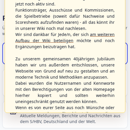
jetzt noch aktiv sind.
Funktionsträger, Ausschüsse und Kommissionen,
Portalbereiche
die Spielbetriebe (soweit dafür Nachweise und
Scoresheets aufzufinden waren) - all das könnt ihr
Übersicht der Verbandsbereiche – wählen Sie einen Einstieg für
in unserer Wiki noch mal nachlesen.
weiterführende Informationen.
Wir sind dankbar für Jede/n, der sich
am weiteren
Aufbau der Wiki beteiligen
möchte und noch
Ergänzungen beizutragen hat.
S/HBV-Shop
Der Onlineshop des S/HBV
Zu unserem gemeinsamen 40jährigen Jubiläum
haben wir uns außerdem entschlossen, unsere
Webseite von Grund auf neu zu gestalten und an
Unser Sport
moderne Technik und Methodiken anzupassen.
Dabei wurden die Nutzernamen und Kennworte
Grundlagen und Hintergründe zu Baseball, Softball
mit den Berechtigungen von der alten Homepage
und Baseball5.
hierher kopiert und sollten weiterhin
uneingeschränkt genutzt werden können.
Wenn es von eurer Seite aus noch Wünsche oder
Berichte und Neuigkeiten
Anregungen geben sollte, könnt ihr uns diese
Aktuelle Meldungen, Berichte und Nachrichten aus
gerne an die Verbandsadresse
info@shbvnet.de
dem S/HBV, Deutschland und der Welt.
schicken.