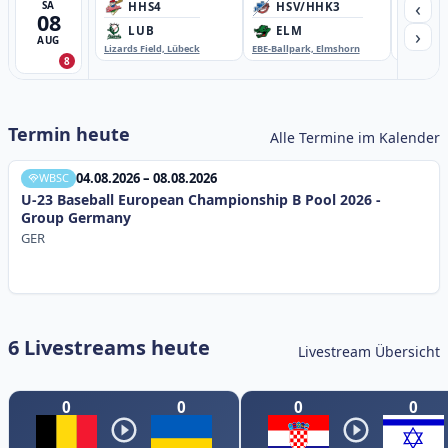
‹
SA
HHS4
HSV/HHK3
HD
08
›
LUB
ELM
GB
AUG
Lizards Field, Lübeck
EBE-Ballpark, Elmshorn
Sportplatz
8
Termin heute
Alle Termine im Kalender
04.08.2026 – 08.08.2026
WBSC
U-23 Baseball European Championship B Pool 2026 -
Group Germany
GER
6 Livestreams heute
Livestream Übersicht
0
0
0
0