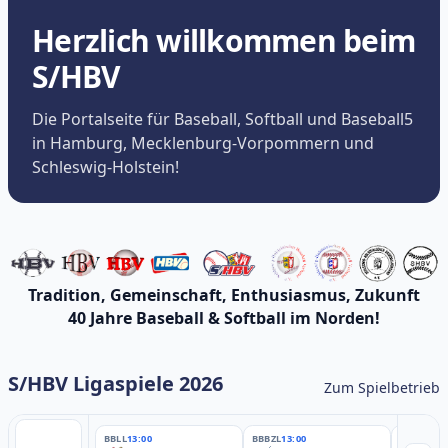
Herzlich willkommen beim
S/HBV
Die Portalseite für Baseball, Softball und Baseball5
in Hamburg, Mecklenburg-Vorpommern und
Schleswig-Holstein!
Tradition, Gemeinschaft, Enthusiasmus, Zukunft
40 Jahre Baseball & Softball im Norden!
S/HBV Ligaspiele 2026
Zum Spielbetrieb
BBLL
13:00
BBBZL
13:00
BBBZL
13: