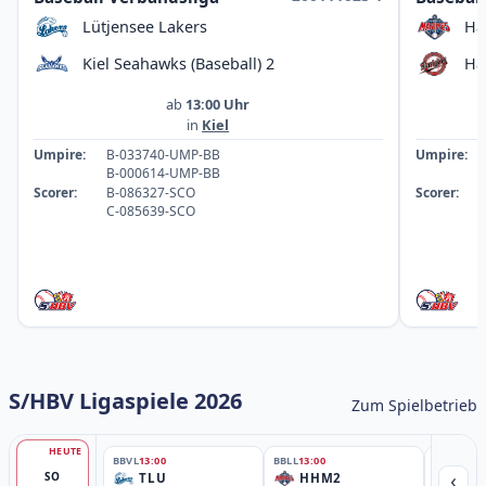
Lütjensee Lakers
Ha
Kiel Seahawks (Baseball) 2
Ha
ab
13:00 Uhr
in
Kiel
Umpire:
B-033740-UMP-BB
Umpire:
B-000614-UMP-BB
Scorer:
B-086327-SCO
Scorer:
C-085639-SCO
S/HBV Ligaspiele 2026
Zum Spielbetrieb
HEUTE
BBVL
13:00
BBLL
13:00
BBLL
15:30
‹
SO
TLU
HHM2
HH