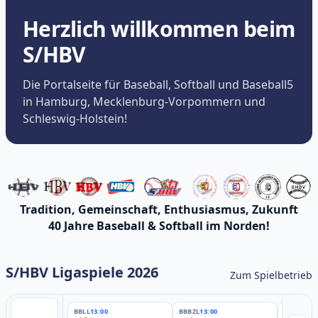
Herzlich willkommen beim
S/HBV
Die Portalseite für Baseball, Softball und Baseball5
in Hamburg, Mecklenburg-Vorpommern und
Schleswig-Holstein!
Tradition, Gemeinschaft, Enthusiasmus, Zukunft
40 Jahre Baseball & Softball im Norden!
S/HBV Ligaspiele 2026
Zum Spielbetrieb
BBLL
13:00
BBBZL
13:00
BBBZL
13: