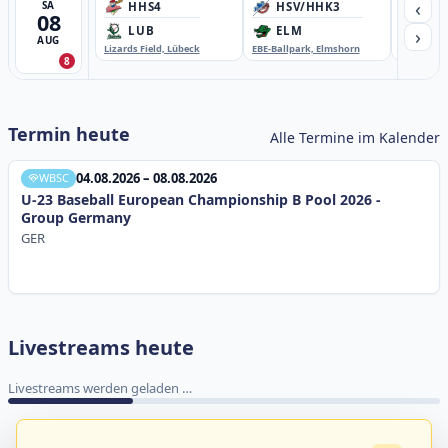
‹
SA
HHS4
HSV/HHK3
HD
08
›
LUB
ELM
GB
AUG
Lizards Field, Lübeck
EBE-Ballpark, Elmshorn
Sportplatz
8
Termin heute
Alle Termine im Kalender
04.08.2026 – 08.08.2026
WBSC
U-23 Baseball European Championship B Pool 2026 -
Group Germany
GER
Livestreams heute
Livestreams werden geladen …