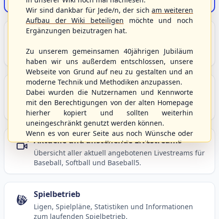
Der Onlineshop des S/HBV
Wir sind dankbar für Jede/n, der sich
am weiteren
Aufbau der Wiki beteiligen
möchte und noch
Ergänzungen beizutragen hat.
Unser Sport
Grundlagen und Hintergründe zu Baseball, Softball
Zu unserem gemeinsamen 40jährigen Jubiläum
und Baseball5.
haben wir uns außerdem entschlossen, unsere
Webseite von Grund auf neu zu gestalten und an
moderne Technik und Methodiken anzupassen.
Berichte und Neuigkeiten
Dabei wurden die Nutzernamen und Kennworte
Aktuelle Meldungen, Berichte und Nachrichten aus
mit den Berechtigungen von der alten Homepage
dem S/HBV, Deutschland und der Welt.
hierher kopiert und sollten weiterhin
uneingeschränkt genutzt werden können.
Wenn es von eurer Seite aus noch Wünsche oder
Aktuelle und anstehende Livestreams
Anregungen geben sollte, könnt ihr uns diese
Übersicht aller aktuell angebotenen Livestreams für
gerne an die Verbandsadresse
info@shbvnet.de
Baseball, Softball und Baseball5.
schicken.
Spielbetrieb
Ligen, Spielpläne, Statistiken und Informationen
zum laufenden Spielbetrieb.