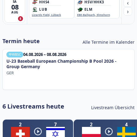
‹
SA
HHS4
HSV/HHK3
HD
08
›
LUB
ELM
GB
AUG
Lizards Field, Lübeck
EBE-Ballpark, Elmshorn
Sportplatz
8
Termin heute
Alle Termine im Kalender
04.08.2026 – 08.08.2026
WBSC
U-23 Baseball European Championship B Pool 2026 -
Group Germany
GER
6 Livestreams heute
Livestream Übersicht
2
7
2
4