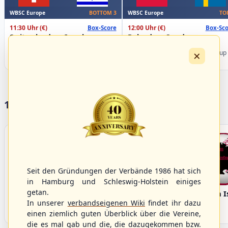
WBSC Europe
WBSC Europe
BOTTOM 3
TO
11:30 Uhr
(€)
12:00 Uhr
(€)
Box-Score
Box-Sco
Switzerland vs. Israel
Poland vs. Sweden
U-23 Baseball European
U-23 Baseball European
×
Championship B Pool 2026 - Group
Championship B Pool 2026 - Group
Spain
Germany
17 Vereine im S/HBV
Seit den Gründungen der Verbände 1986 hat sich
in Hamburg und Schleswig-Holstein einiges
getan.
Bargenstedt
Elmshorn Alligators
Fehmarn I
Beavers
In unserer
verbandseigenen Wiki
findet ihr dazu
einen ziemlich guten Überblick über die Vereine,
die es mal gab und die, die dazugekommen bzw.