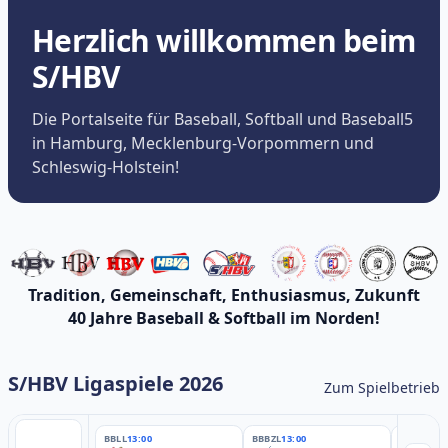
Herzlich willkommen beim
S/HBV
Die Portalseite für Baseball, Softball und Baseball5
in Hamburg, Mecklenburg-Vorpommern und
Schleswig-Holstein!
Tradition, Gemeinschaft, Enthusiasmus, Zukunft
40 Jahre Baseball & Softball im Norden!
S/HBV Ligaspiele 2026
Zum Spielbetrieb
BBLL
13:00
BBBZL
13:00
BBBZL
13: