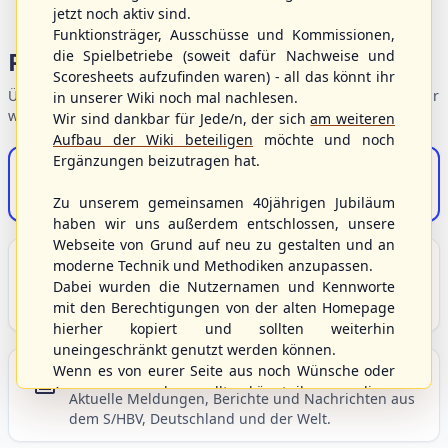
jetzt noch aktiv sind.
Funktionsträger, Ausschüsse und Kommissionen,
Portalbereiche
die Spielbetriebe (soweit dafür Nachweise und
Scoresheets aufzufinden waren) - all das könnt ihr
Übersicht der Verbandsbereiche – wählen Sie einen Einstieg für
in unserer Wiki noch mal nachlesen.
weiterführende Informationen.
Wir sind dankbar für Jede/n, der sich
am weiteren
Aufbau der Wiki beteiligen
möchte und noch
Ergänzungen beizutragen hat.
S/HBV-Shop
Der Onlineshop des S/HBV
Zu unserem gemeinsamen 40jährigen Jubiläum
haben wir uns außerdem entschlossen, unsere
Webseite von Grund auf neu zu gestalten und an
Unser Sport
moderne Technik und Methodiken anzupassen.
Dabei wurden die Nutzernamen und Kennworte
Grundlagen und Hintergründe zu Baseball, Softball
mit den Berechtigungen von der alten Homepage
und Baseball5.
hierher kopiert und sollten weiterhin
uneingeschränkt genutzt werden können.
Wenn es von eurer Seite aus noch Wünsche oder
Berichte und Neuigkeiten
Anregungen geben sollte, könnt ihr uns diese
Aktuelle Meldungen, Berichte und Nachrichten aus
gerne an die Verbandsadresse
info@shbvnet.de
dem S/HBV, Deutschland und der Welt.
schicken.