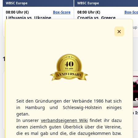
WBSC Europe
WBSC Europe
08:00 Uhr
(€)
08:00 Uhr
(€)
Box-Score
Box-Sco
Lithuania vs. Ukraine
Croatia vs. Greece
U-23 Baseball European
U-23 Baseball European
Championship B Pool 2026 - Group
Championship B Pool 2026 - Group
×
Germany
Spain
17 Vereine im S/HBV
Seit den Gründungen der Verbände 1986 hat sich
in Hamburg und Schleswig-Holstein einiges
Bargenstedt
Elmshorn Alligators
Fehmarn I
getan.
Beavers
In unserer
verbandseigenen Wiki
findet ihr dazu
einen ziemlich guten Überblick über die Vereine,
die es mal gab und die, die dazugekommen bzw.