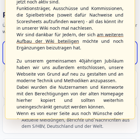
jetzt noch aktiv sind.
Funktionsträger, Ausschüsse und Kommissionen,
Portalbereiche
die Spielbetriebe (soweit dafür Nachweise und
Scoresheets aufzufinden waren) - all das könnt ihr
Übersicht der Verbandsbereiche – wählen Sie einen Einstieg für
in unserer Wiki noch mal nachlesen.
weiterführende Informationen.
Wir sind dankbar für Jede/n, der sich
am weiteren
Aufbau der Wiki beteiligen
möchte und noch
Ergänzungen beizutragen hat.
S/HBV-Shop
Der Onlineshop des S/HBV
Zu unserem gemeinsamen 40jährigen Jubiläum
haben wir uns außerdem entschlossen, unsere
Webseite von Grund auf neu zu gestalten und an
Unser Sport
moderne Technik und Methodiken anzupassen.
Grundlagen und Hintergründe zu Baseball, Softball
Dabei wurden die Nutzernamen und Kennworte
und Baseball5.
mit den Berechtigungen von der alten Homepage
hierher kopiert und sollten weiterhin
uneingeschränkt genutzt werden können.
Berichte und Neuigkeiten
Wenn es von eurer Seite aus noch Wünsche oder
Anregungen geben sollte, könnt ihr uns diese
Aktuelle Meldungen, Berichte und Nachrichten aus
dem S/HBV, Deutschland und der Welt.
gerne an die Verbandsadresse
info@shbvnet.de
schicken.