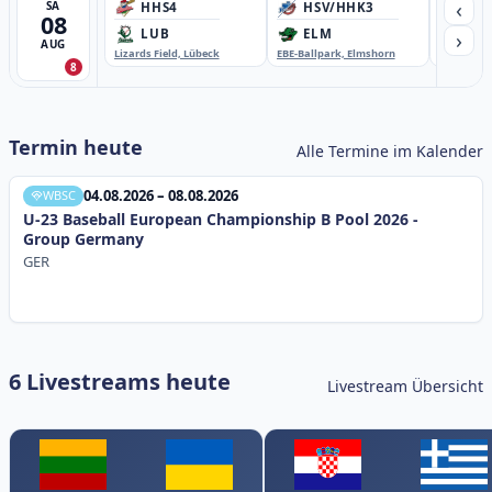
‹
SA
HHS4
HSV/HHK3
HD
08
›
LUB
ELM
GB
AUG
Lizards Field, Lübeck
EBE-Ballpark, Elmshorn
Sportplatz
8
Termin heute
Alle Termine im Kalender
04.08.2026 – 08.08.2026
WBSC
U-23 Baseball European Championship B Pool 2026 -
Group Germany
GER
6 Livestreams heute
Livestream Übersicht