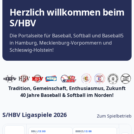
Herzlich willkommen beim
S/HBV
Die Portalseite für Baseball, Softball und Baseball5
in Hamburg, Mecklenburg-Vorpommern und
Schleswig-Holstein!
Tradition, Gemeinschaft, Enthusiasmus, Zukunft
40 Jahre Baseball & Softball im Norden!
S/HBV Ligaspiele 2026
Zum Spielbetrieb
BBLL
13:00
BBBZL
13:00
BBBZL
13: