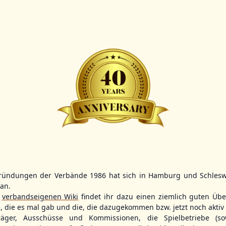
Scorer:
B-
BBBZL
13:00
BBBZL
13:00
BBLL
15:30
HDR
HWS2
HHS4
GBM
KIL3
LUB
Sportplatz Am Elisenhain, Greifswald-Eldena
Förde Ballpark (Kilia-Sportplätze), Kiel
Lizards Field, Lübeck
ründungen der Verbände 1986 hat sich in Hamburg und Schlesw
tan.
26 - Group Germany
r
verbandseigenen Wiki
findet ihr dazu einen ziemlich guten Übe
e, die es mal gab und die, die dazugekommen bzw. jetzt noch aktiv 
träger, Ausschüsse und Kommissionen, die Spielbetriebe (so