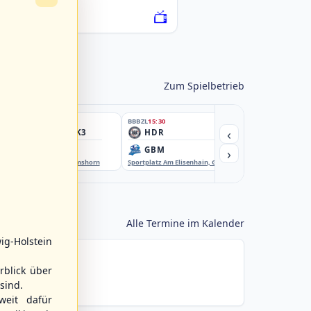
076222-SCO
Zum Spielbetrieb
BBBZL
15:30
BBBZL
15:30
BBBZL
15:30
‹
HSV/HHK3
HDR
HWS2
›
ELM
GBM
KIL3
EBE-Ballpark, Elmshorn
Sportplatz Am Elisenhain, Greifswald-Eldena
Förde Ballpark (Kilia-Spor
Alle Termine im Kalender
ig-Holstein
rblick über
sind.
weit dafür