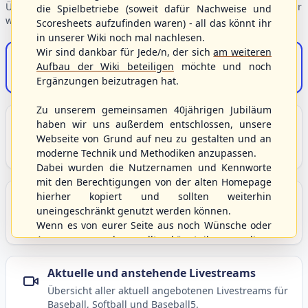
Übersicht der Verbandsbereiche – wählen Sie einen Einstieg für
die Spielbetriebe (soweit dafür Nachweise und
weiterführende Informationen.
Scoresheets aufzufinden waren) - all das könnt ihr
in unserer Wiki noch mal nachlesen.
Wir sind dankbar für Jede/n, der sich
am weiteren
S/HBV-Shop
Aufbau der Wiki beteiligen
möchte und noch
Der Onlineshop des S/HBV
Ergänzungen beizutragen hat.
Zu unserem gemeinsamen 40jährigen Jubiläum
Unser Sport
haben wir uns außerdem entschlossen, unsere
Webseite von Grund auf neu zu gestalten und an
Grundlagen und Hintergründe zu Baseball, Softball
moderne Technik und Methodiken anzupassen.
und Baseball5.
Dabei wurden die Nutzernamen und Kennworte
mit den Berechtigungen von der alten Homepage
hierher kopiert und sollten weiterhin
Berichte und Neuigkeiten
uneingeschränkt genutzt werden können.
Aktuelle Meldungen, Berichte und Nachrichten aus
Wenn es von eurer Seite aus noch Wünsche oder
dem S/HBV, Deutschland und der Welt.
Anregungen geben sollte, könnt ihr uns diese
gerne an die Verbandsadresse
info@shbvnet.de
schicken.
Aktuelle und anstehende Livestreams
Übersicht aller aktuell angebotenen Livestreams für
Baseball, Softball und Baseball5.