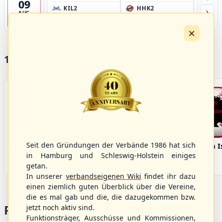
09
›
KIL2
HHK2
HH
AUG
Förde Ballpark (Kilia-Sportplätze), Kiel
Ballpark Langenhorst, Hamburg
Ballpark 
4
×
17 Vereine im S/HBV
Seit den Gründungen der Verbände 1986 hat sich
Bargenstedt
Elmshorn Alligators
Fehmarn I
Beavers
in Hamburg und Schleswig-Holstein einiges
getan.
In unserer
verbandseigenen Wiki
findet ihr dazu
einen ziemlich guten Überblick über die Vereine,
die es mal gab und die, die dazugekommen bzw.
Portalbereiche
jetzt noch aktiv sind.
Funktionsträger, Ausschüsse und Kommissionen,