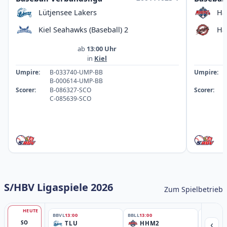
Lütjensee Lakers
Ha
Kiel Seahawks (Baseball) 2
Ha
ab
13:00 Uhr
in
Kiel
Umpire:
B-033740-UMP-BB
Umpire:
B-000614-UMP-BB
Scorer:
B-086327-SCO
Scorer:
C-085639-SCO
S/HBV Ligaspiele 2026
Zum Spielbetrieb
HEUTE
BBVL
13:00
BBLL
13:00
BBLL
15:30
‹
SO
TLU
HHM2
HH