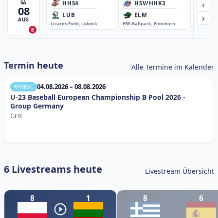
‹
SA
HHS4
HSV/HHK3
HD
08
›
LUB
ELM
GB
AUG
Lizards Field, Lübeck
EBE-Ballpark, Elmshorn
Sportplatz
8
Termin heute
Alle Termine im Kalender
04.08.2026 – 08.08.2026
WBSC
U-23 Baseball European Championship B Pool 2026 -
Group Germany
GER
6 Livestreams heute
Livestream Übersicht
8
1
8
6