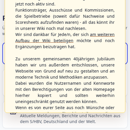
jetzt noch aktiv sind.
Funktionsträger, Ausschüsse und Kommissionen,
Portalbereiche
die Spielbetriebe (soweit dafür Nachweise und
Scoresheets aufzufinden waren) - all das könnt ihr
Übersicht der Verbandsbereiche – wählen Sie einen Einstieg für
in unserer Wiki noch mal nachlesen.
weiterführende Informationen.
Wir sind dankbar für Jede/n, der sich
am weiteren
Aufbau der Wiki beteiligen
möchte und noch
Ergänzungen beizutragen hat.
S/HBV-Shop
Der Onlineshop des S/HBV
Zu unserem gemeinsamen 40jährigen Jubiläum
haben wir uns außerdem entschlossen, unsere
Webseite von Grund auf neu zu gestalten und an
Unser Sport
moderne Technik und Methodiken anzupassen.
Dabei wurden die Nutzernamen und Kennworte
Grundlagen und Hintergründe zu Baseball, Softball
mit den Berechtigungen von der alten Homepage
und Baseball5.
hierher kopiert und sollten weiterhin
uneingeschränkt genutzt werden können.
Wenn es von eurer Seite aus noch Wünsche oder
Berichte und Neuigkeiten
Anregungen geben sollte, könnt ihr uns diese
Aktuelle Meldungen, Berichte und Nachrichten aus
gerne an die Verbandsadresse
info@shbvnet.de
dem S/HBV, Deutschland und der Welt.
schicken.