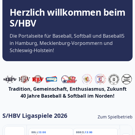
Herzlich willkommen beim
S/HBV
Die Portalseite für Baseball, Softball und Baseball5
in Hamburg, Mecklenburg-Vorpommern und
Schleswig-Holstein!
Tradition, Gemeinschaft, Enthusiasmus, Zukunft
40 Jahre Baseball & Softball im Norden!
S/HBV Ligaspiele 2026
Zum Spielbetrieb
BBLL
13:00
BBBZL
13:00
BBBZL
13: