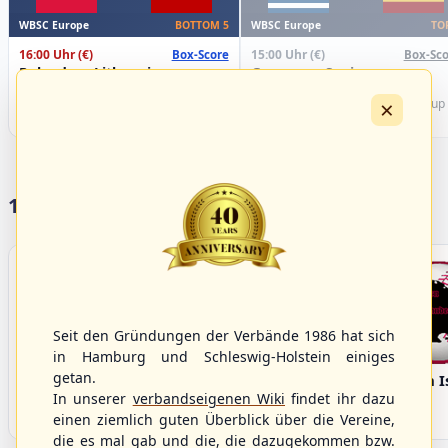
WBSC Europe
WBSC Europe
BOTTOM 5
TO
16:00 Uhr
(€)
15:00 Uhr
(€)
Box-Score
Box-Sco
Poland vs. Lithuania
Greece vs. Spain
U-23 Baseball European
U-23 Baseball European
×
Championship B Pool 2026 - Group
Championship B Pool 2026 - Group
Germany
Spain
17 Vereine im S/HBV
Seit den Gründungen der Verbände 1986 hat sich
in Hamburg und Schleswig-Holstein einiges
getan.
Bargenstedt
Elmshorn Alligators
Fehmarn I
Beavers
In unserer
verbandseigenen Wiki
findet ihr dazu
einen ziemlich guten Überblick über die Vereine,
die es mal gab und die, die dazugekommen bzw.