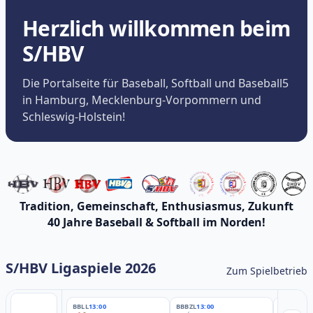
Herzlich willkommen beim
S/HBV
Die Portalseite für Baseball, Softball und Baseball5
in Hamburg, Mecklenburg-Vorpommern und
Schleswig-Holstein!
Tradition, Gemeinschaft, Enthusiasmus, Zukunft
40 Jahre Baseball & Softball im Norden!
S/HBV Ligaspiele 2026
Zum Spielbetrieb
BBLL
13:00
BBBZL
13:00
BBBZL
13: