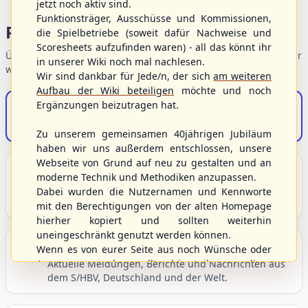
jetzt noch aktiv sind.
Funktionsträger, Ausschüsse und Kommissionen,
Portalbereiche
die Spielbetriebe (soweit dafür Nachweise und
Scoresheets aufzufinden waren) - all das könnt ihr
Übersicht der Verbandsbereiche – wählen Sie einen Einstieg für
in unserer Wiki noch mal nachlesen.
weiterführende Informationen.
Wir sind dankbar für Jede/n, der sich
am weiteren
Aufbau der Wiki beteiligen
möchte und noch
Ergänzungen beizutragen hat.
S/HBV-Shop
Der Onlineshop des S/HBV
Zu unserem gemeinsamen 40jährigen Jubiläum
haben wir uns außerdem entschlossen, unsere
Webseite von Grund auf neu zu gestalten und an
Unser Sport
moderne Technik und Methodiken anzupassen.
Grundlagen und Hintergründe zu Baseball, Softball
Dabei wurden die Nutzernamen und Kennworte
und Baseball5.
mit den Berechtigungen von der alten Homepage
hierher kopiert und sollten weiterhin
uneingeschränkt genutzt werden können.
Berichte und Neuigkeiten
Wenn es von eurer Seite aus noch Wünsche oder
Anregungen geben sollte, könnt ihr uns diese
Aktuelle Meldungen, Berichte und Nachrichten aus
dem S/HBV, Deutschland und der Welt.
gerne an die Verbandsadresse
info@shbvnet.de
schicken.