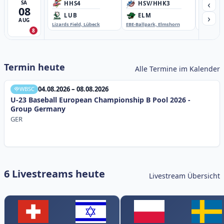
‹
SA
HHS4
HSV/HHK3
HD
08
›
LUB
ELM
GB
AUG
Lizards Field, Lübeck
EBE-Ballpark, Elmshorn
Sportplatz
8
Termin heute
Alle Termine im Kalender
04.08.2026 – 08.08.2026
WBSC
U-23 Baseball European Championship B Pool 2026 -
Group Germany
GER
6 Livestreams heute
Livestream Übersicht