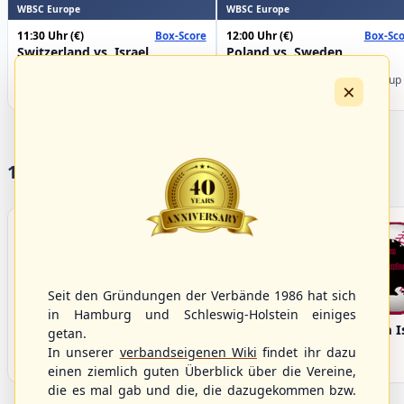
WBSC Europe
WBSC Europe
11:30 Uhr
(€)
12:00 Uhr
(€)
Box-Score
Box-Sco
Switzerland vs. Israel
Poland vs. Sweden
U-23 Baseball European
U-23 Baseball European
Championship B Pool 2026 - Group
Championship B Pool 2026 - Group
×
Spain
Germany
17 Vereine im S/HBV
Seit den Gründungen der Verbände 1986 hat sich
in Hamburg und Schleswig-Holstein einiges
Bargenstedt
Elmshorn Alligators
Fehmarn I
getan.
Beavers
In unserer
verbandseigenen Wiki
findet ihr dazu
einen ziemlich guten Überblick über die Vereine,
die es mal gab und die, die dazugekommen bzw.