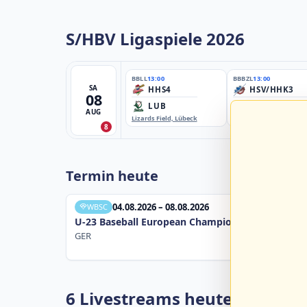
S/HBV Ligaspiele 2026
BBLL
13:00
BBBZL
13:00
SA
HHS4
HSV/HHK3
08
LUB
ELM
AUG
Lizards Field, Lübeck
EBE-Ballpark, Elmshorn
8
Termin heute
04.08.2026 – 08.08.2026
WBSC
U-23 Baseball European Championship B Pool 20
GER
6 Livestreams heute