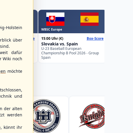
WBSC Europe
ig-Holstein
WBSC Europe
16:00 Uhr
(€)
15:00 Uhr
(€)
Box-Score
Box-Score
Belgium v
rblick über
weden
Slovakia vs. Spain
U-23 Basebal
sind.
Championship
uropean
U-23 Baseball European
weit dafür
Germany
Pool 2026 - Group
Championship B Pool 2026 - Group
Spain
r Wiki noch
gen
möchte
schlossen,
echnik und
 der alten
tzt werden
, könnt ihr