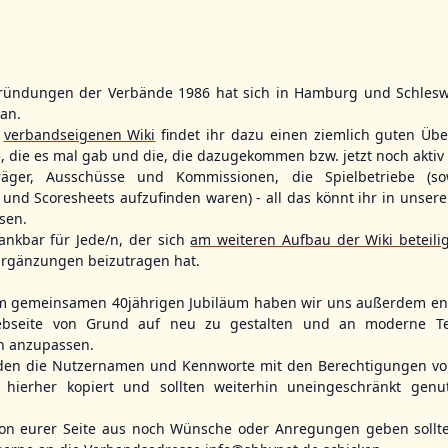
ründungen der Verbände 1986 hat sich in Hamburg und Schlesw
WBSC Europe
WBSC Europe
tan.
11:30 Uhr
(€)
12:00 Uhr
(€)
Box-Score
Box-Score
r
verbandseigenen Wiki
findet ihr dazu einen ziemlich guten Übe
ece
Switzerland vs. Israel
Poland vs. S
e, die es mal gab und die, die dazugekommen bzw. jetzt noch aktiv 
opean
U-23 Baseball European
U-23 Baseball E
träger, Ausschüsse und Kommissionen, die Spielbetriebe (so
ol 2026 - Group
Championship B Pool 2026 - Group
Championship B 
Spain
Germany
und Scoresheets aufzufinden waren) - all das könnt ihr in unsere
sen.
ankbar für Jede/n, der sich
am weiteren Aufbau der Wiki beteili
rgänzungen beizutragen hat.
m gemeinsamen 40jährigen Jubiläum haben wir uns außerdem ent
bseite von Grund auf neu zu gestalten und an moderne T
n anzupassen.
den die Nutzernamen und Kennworte mit den Berechtigungen von
hierher kopiert und sollten weiterhin uneingeschränkt genu
n eurer Seite aus noch Wünsche oder Anregungen geben sollte