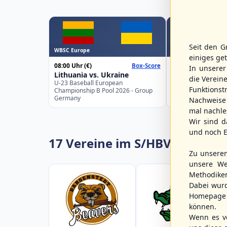
Seit den G
WBSC Europe
WBSC Europe
einiges ge
08:00 Uhr
(€)
08:00 Uhr
(€)
Box-Score
In unsere
Lithuania vs. Ukraine
Croatia vs. Gre
die Verein
U-23 Baseball European
U-23 Baseball Eur
Funktions
Championship B Pool 2026 - Group
Championship B Po
Germany
Spain
Nachweise 
mal nachle
Wir sind d
und noch E
17 Vereine im S/HBV
Zu unsere
unsere We
Methodike
Dabei wur
Homepage 
können.
Wenn es vo