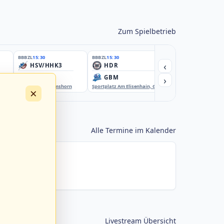
Zum Spielbetrieb
BBBZL
15:30
BBBZL
15:30
BBBZL
15:30
‹
HSV/HHK3
HDR
HWS2
›
ELM
GBM
KIL3
EBE-Ballpark, Elmshorn
Sportplatz Am Elisenhain, Greifswald-Eldena
Förde Ballpark (Kilia-Spor
×
Alle Termine im Kalender
Livestream Übersicht