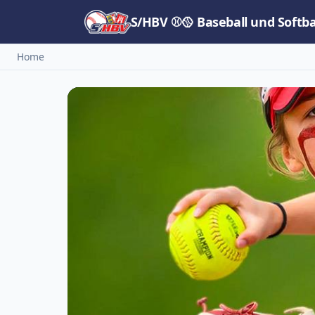
S/HBV ⚾🥎 Baseball und Softb
Home