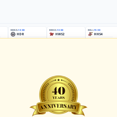
BBBZL
13:00
BBBZL
13:00
BBLL
15:30
HDR
HWS2
HHS4
GBM
KIL3
LUB
Sportplatz Am Elisenhain, Greifswald-Eldena
Förde Ballpark (Kilia-Sportplätze), Kiel
Lizards Field, Lübeck
26 - Group Germany