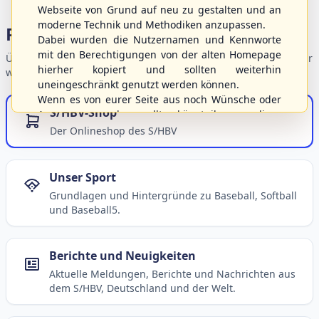
Webseite von Grund auf neu zu gestalten und an
moderne Technik und Methodiken anzupassen.
Portalbereiche
Dabei wurden die Nutzernamen und Kennworte
mit den Berechtigungen von der alten Homepage
Übersicht der Verbandsbereiche – wählen Sie einen Einstieg für
hierher kopiert und sollten weiterhin
weiterführende Informationen.
uneingeschränkt genutzt werden können.
Wenn es von eurer Seite aus noch Wünsche oder
S/HBV-Shop
Anregungen geben sollte, könnt ihr uns diese
gerne an die Verbandsadresse
info@shbvnet.de
Der Onlineshop des S/HBV
schicken.
Unser Sport
Grundlagen und Hintergründe zu Baseball, Softball
und Baseball5.
Berichte und Neuigkeiten
Aktuelle Meldungen, Berichte und Nachrichten aus
dem S/HBV, Deutschland und der Welt.