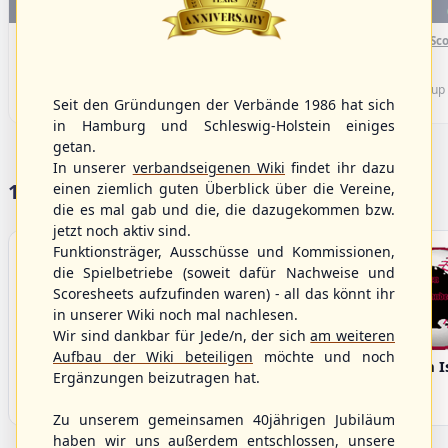
WBSC Europe
WBSC Europe
(F)
16:00 Uhr
(€)
15:40 Uhr
(€)
Box-Score
Box-Sco
Sweden vs. Germany
Spain vs. Israel
U-23 Baseball European
U-23 Baseball European
Championship B Pool 2026 - Group
Championship B Pool 2026 - Group
Seit den Gründungen der Verbände 1986 hat sich
Germany
Spain
in Hamburg und Schleswig-Holstein einiges
getan.
In unserer
verbandseigenen Wiki
findet ihr dazu
17 Vereine im S/HBV
einen ziemlich guten Überblick über die Vereine,
die es mal gab und die, die dazugekommen bzw.
jetzt noch aktiv sind.
Funktionsträger, Ausschüsse und Kommissionen,
die Spielbetriebe (soweit dafür Nachweise und
Scoresheets aufzufinden waren) - all das könnt ihr
in unserer Wiki noch mal nachlesen.
Wir sind dankbar für Jede/n, der sich
am weiteren
Aufbau der Wiki beteiligen
möchte und noch
Bargenstedt
Elmshorn Alligators
Fehmarn I
Ergänzungen beizutragen hat.
Beavers
Zu unserem gemeinsamen 40jährigen Jubiläum
haben wir uns außerdem entschlossen, unsere