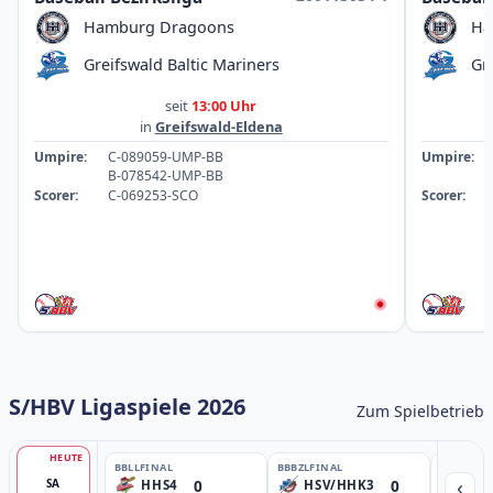
Hamburg Dragoons
Ha
Greifswald Baltic Mariners
Gr
seit
13:00 Uhr
in
Greifswald-Eldena
Umpire:
C-089059-UMP-BB
Umpire:
B-078542-UMP-BB
Scorer:
C-069253-SCO
Scorer:
S/HBV Ligaspiele 2026
Zum Spielbetrieb
HEUTE
BBLL
FINAL
BBBZL
FINAL
BBBZL
13:
‹
0
0
SA
HHS4
HSV/HHK3
HD