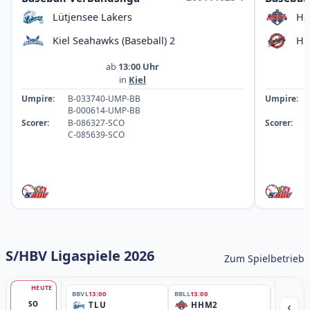
Lütjensee Lakers
Ha
Kiel Seahawks (Baseball) 2
Ha
ab
13:00 Uhr
in
Kiel
Umpire:
B-033740-UMP-BB
Umpire:
B-000614-UMP-BB
Scorer:
B-086327-SCO
Scorer:
C-085639-SCO
S/HBV Ligaspiele 2026
Zum Spielbetrieb
HEUTE
BBVL
13:00
BBLL
13:00
BBLL
15:30
‹
SO
TLU
HHM2
HH