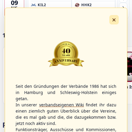
09
›
KIL2
HHK2
HH
AUG
Förde Ballpark (Kilia-Sportplätze), Kiel
Ballpark Langenhorst, Hamburg
Ballpark 
4
×
17 Vereine im S/HBV
Seit den Gründungen der Verbände 1986 hat sich
Bargenstedt
Elmshorn Alligators
Fehmarn I
Beavers
in Hamburg und Schleswig-Holstein einiges
getan.
In unserer
verbandseigenen Wiki
findet ihr dazu
einen ziemlich guten Überblick über die Vereine,
die es mal gab und die, die dazugekommen bzw.
Portalbereiche
jetzt noch aktiv sind.
Funktionsträger, Ausschüsse und Kommissionen,