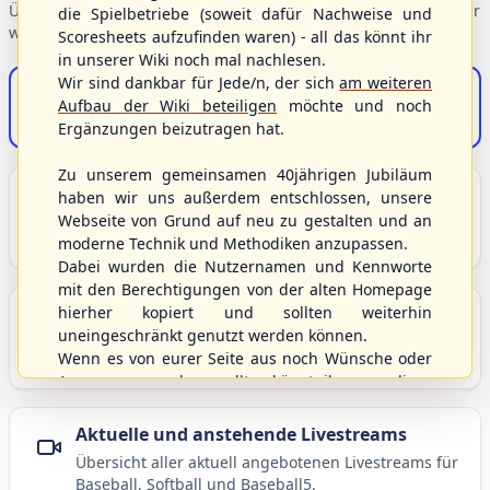
Übersicht der Verbandsbereiche – wählen Sie einen Einstieg für
die Spielbetriebe (soweit dafür Nachweise und
weiterführende Informationen.
Scoresheets aufzufinden waren) - all das könnt ihr
in unserer Wiki noch mal nachlesen.
Wir sind dankbar für Jede/n, der sich
am weiteren
S/HBV-Shop
Aufbau der Wiki beteiligen
möchte und noch
Der Onlineshop des S/HBV
Ergänzungen beizutragen hat.
Zu unserem gemeinsamen 40jährigen Jubiläum
Unser Sport
haben wir uns außerdem entschlossen, unsere
Webseite von Grund auf neu zu gestalten und an
Grundlagen und Hintergründe zu Baseball, Softball
moderne Technik und Methodiken anzupassen.
und Baseball5.
Dabei wurden die Nutzernamen und Kennworte
mit den Berechtigungen von der alten Homepage
hierher kopiert und sollten weiterhin
Berichte und Neuigkeiten
uneingeschränkt genutzt werden können.
Aktuelle Meldungen, Berichte und Nachrichten aus
Wenn es von eurer Seite aus noch Wünsche oder
dem S/HBV, Deutschland und der Welt.
Anregungen geben sollte, könnt ihr uns diese
gerne an die Verbandsadresse
info@shbvnet.de
schicken.
Aktuelle und anstehende Livestreams
Übersicht aller aktuell angebotenen Livestreams für
Baseball, Softball und Baseball5.