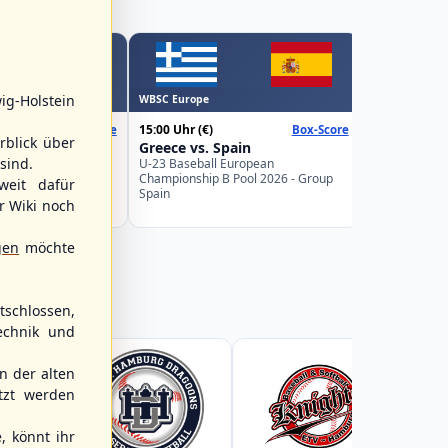
WBSC Europe
ig-Holstein
WBSC Europe
16:00 Uhr
(€)
15:00 Uhr
(€)
Box-Score
Box-Score
Poland vs.
rblick über
 Sweden
Greece vs. Spain
U-23 Basebal
sind.
Championship
uropean
U-23 Baseball European
Germany
Pool 2026 - Group
Championship B Pool 2026 - Group
weit dafür
Spain
r Wiki noch
gen
möchte
schlossen,
echnik und
 der alten
tzt werden
, könnt ihr