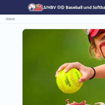
S/HBV ⚾🥎 Baseball und Softb
Home