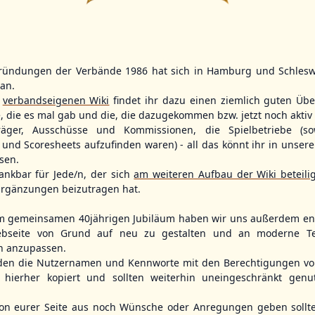
15
ründungen der Verbände 1986 hat sich in Hamburg und Schlesw
WBSC Europe
WBSC Europe
BOTTOM 4
tan.
11:30 Uhr
(€)
12:00 Uhr
(€)
Box-Score
r
verbandseigenen Wiki
findet ihr dazu einen ziemlich guten Übe
Box-Score
Slovakia vs. Türkiye
Denmark vs.
el
e, die es mal gab und die, die dazugekommen bzw. jetzt noch aktiv 
U-23 Baseball European
U-23 Baseball E
opean
Championship B Pool 2026 - Group
Championship B 
träger, Ausschüsse und Kommissionen, die Spielbetriebe (so
ol 2026 - Group
Spain
Germany
und Scoresheets aufzufinden waren) - all das könnt ihr in unsere
sen.
ankbar für Jede/n, der sich
am weiteren Aufbau der Wiki beteili
rgänzungen beizutragen hat.
m gemeinsamen 40jährigen Jubiläum haben wir uns außerdem ent
bseite von Grund auf neu zu gestalten und an moderne T
n anzupassen.
den die Nutzernamen und Kennworte mit den Berechtigungen von
hierher kopiert und sollten weiterhin uneingeschränkt genu
n eurer Seite aus noch Wünsche oder Anregungen geben sollte