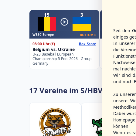
15
3
0
Seit den G
WBSC Europe
WBSC Europe
BOTTOM 6
einiges ge
In unsere
08:00 Uhr
(€)
08:00 Uhr
(€)
Box-Score
Belgium vs. Ukraine
Croatia vs. Isra
die Verein
U-23 Baseball European
U-23 Baseball Eur
Funktions
Championship B Pool 2026 - Group
Championship B Po
Nachweise 
Germany
Spain
mal nachle
Wir sind d
und noch E
17 Vereine im S/HBV
Zu unsere
unsere We
Methodike
Dabei wur
Homepage 
können.
Wenn es vo