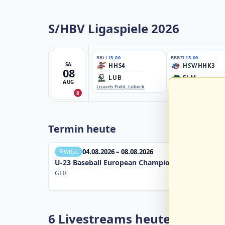
S/HBV Ligaspiele 2026
BBLL
13:00
BBBZL
13:00
SA
HHS4
HSV/HHK3
08
LUB
ELM
AUG
Lizards Field, Lübeck
EBE-Ballpark, Elmshorn
8
Termin heute
04.08.2026 – 08.08.2026
WBSC
U-23 Baseball European Championship B Pool 20
GER
6 Livestreams heute