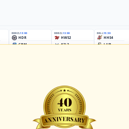
BBBZL
13:00
BBBZL
13:00
BBLL
15:30
HDR
HWS2
HHS4
GBM
KIL3
LUB
Sportplatz Am Elisenhain, Greifswald-Eldena
Förde Ballpark (Kilia-Sportplätze), Kiel
Lizards Field, Lübeck
26 - Group Germany