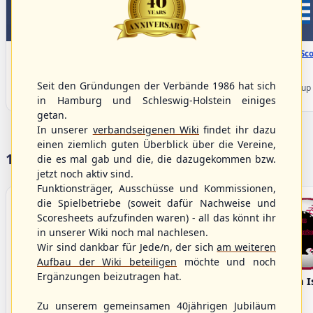
WBSC Europe
WBSC Europe
08:00 Uhr
(€)
08:00 Uhr
(€)
Box-Score
Box-Sco
Denmark vs. Lithuania
Türkiye vs. Greece
U-23 Baseball European
U-23 Baseball European
Seit den Gründungen der Verbände 1986 hat sich
Championship B Pool 2026 - Group
Championship B Pool 2026 - Group
Germany
Spain
in Hamburg und Schleswig-Holstein einiges
getan.
In unserer
verbandseigenen Wiki
findet ihr dazu
einen ziemlich guten Überblick über die Vereine,
17 Vereine im S/HBV
die es mal gab und die, die dazugekommen bzw.
jetzt noch aktiv sind.
Funktionsträger, Ausschüsse und Kommissionen,
die Spielbetriebe (soweit dafür Nachweise und
Scoresheets aufzufinden waren) - all das könnt ihr
in unserer Wiki noch mal nachlesen.
Wir sind dankbar für Jede/n, der sich
am weiteren
Aufbau der Wiki beteiligen
möchte und noch
Ergänzungen beizutragen hat.
Bargenstedt
Elmshorn Alligators
Fehmarn I
Beavers
Zu unserem gemeinsamen 40jährigen Jubiläum