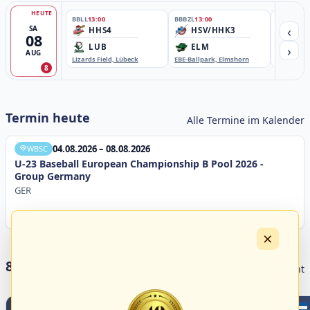
HEUTE
BBLL
13:00
BBBZL
13:00
BBBZL
13:
‹
SA
HHS4
HSV/HHK3
HD
08
›
LUB
ELM
GB
AUG
Lizards Field, Lübeck
EBE-Ballpark, Elmshorn
Sportplatz
8
Termin heute
Alle Termine im Kalender
04.08.2026 – 08.08.2026
WBSC
U-23 Baseball European Championship B Pool 2026 -
Group Germany
GER
×
8 Livestreams heute
Livestream Übersicht