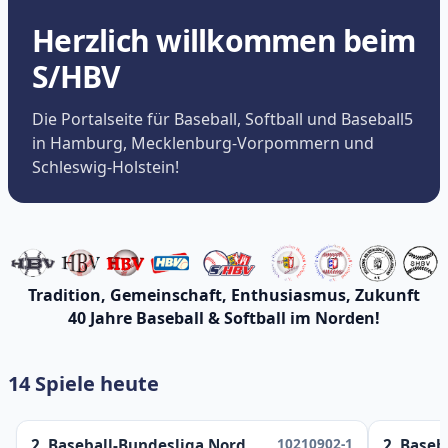
Herzlich willkommen beim
S/HBV
Die Portalseite für Baseball, Softball und Baseball5
in Hamburg, Mecklenburg-Vorpommern und
Schleswig-Holstein!
Tradition, Gemeinschaft, Enthusiasmus, Zukunft
40 Jahre Baseball & Softball im Norden!
14 Spiele heute
10210902-1
2. Baseball-Bundesliga Nord
2. Baseb