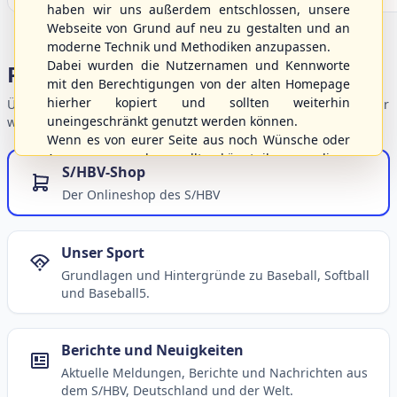
haben wir uns außerdem entschlossen, unsere
Webseite von Grund auf neu zu gestalten und an
moderne Technik und Methodiken anzupassen.
Dabei wurden die Nutzernamen und Kennworte
Portalbereiche
mit den Berechtigungen von der alten Homepage
hierher kopiert und sollten weiterhin
Übersicht der Verbandsbereiche – wählen Sie einen Einstieg für
uneingeschränkt genutzt werden können.
weiterführende Informationen.
Wenn es von eurer Seite aus noch Wünsche oder
Anregungen geben sollte, könnt ihr uns diese
S/HBV-Shop
gerne an die Verbandsadresse
info@shbvnet.de
Der Onlineshop des S/HBV
schicken.
Unser Sport
Grundlagen und Hintergründe zu Baseball, Softball
und Baseball5.
Berichte und Neuigkeiten
Aktuelle Meldungen, Berichte und Nachrichten aus
dem S/HBV, Deutschland und der Welt.