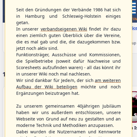
Seit den Gründungen der Verbände 1986 hat sich
in Hamburg und Schleswig-Holstein einiges
WBSC Europe
WBSC Europe
TOP 4
BOTTOM
getan.
08:00 Uhr
(€)
08:00 Uhr
(€)
Box-Score
Box-Sco
In unserer
verbandseigenen Wiki
findet ihr dazu
Denmark vs. Lithuania
Türkiye vs. Greece
einen ziemlich guten Überblick über die Vereine,
U-23 Baseball European
U-23 Baseball European
die es mal gab und die, die dazugekommen bzw.
Championship B Pool 2026 - Group
Championship B Pool 2026 - Group
Germany
Spain
jetzt noch aktiv sind.
Funktionsträger, Ausschüsse und Kommissionen,
die Spielbetriebe (soweit dafür Nachweise und
Scoresheets aufzufinden waren) - all das könnt ihr
17 Vereine im S/HBV
in unserer Wiki noch mal nachlesen.
Wir sind dankbar für Jede/n, der sich
am weiteren
Aufbau der Wiki beteiligen
möchte und noch
Ergänzungen beizutragen hat.
Zu unserem gemeinsamen 40jährigen Jubiläum
haben wir uns außerdem entschlossen, unsere
Webseite von Grund auf neu zu gestalten und an
moderne Technik und Methodiken anzupassen.
Bargenstedt
Elmshorn Alligators
Fehmarn I
Dabei wurden die Nutzernamen und Kennworte
Beavers