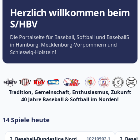
Herzlich willkommen beim
S/HBV
Die Portalseite für Baseball, Softball und Baseball5
in Hamburg, Mecklenburg-Vorpommern und
Schleswig-Holstein!
Tradition, Gemeinschaft, Enthusiasmus, Zukunft
40 Jahre Baseball & Softball im Norden!
14 Spiele heute
10210902-1
2. Baseball-Bundesliga Nord
2. Baseb