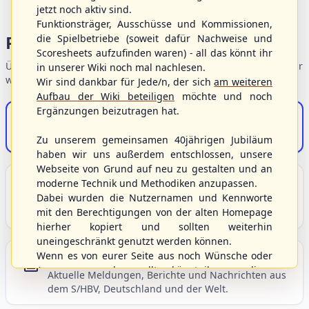
jetzt noch aktiv sind.
Funktionsträger, Ausschüsse und Kommissionen,
Portalbereiche
die Spielbetriebe (soweit dafür Nachweise und
Scoresheets aufzufinden waren) - all das könnt ihr
Übersicht der Verbandsbereiche – wählen Sie einen Einstieg für
in unserer Wiki noch mal nachlesen.
weiterführende Informationen.
Wir sind dankbar für Jede/n, der sich
am weiteren
Aufbau der Wiki beteiligen
möchte und noch
Ergänzungen beizutragen hat.
S/HBV-Shop
Der Onlineshop des S/HBV
Zu unserem gemeinsamen 40jährigen Jubiläum
haben wir uns außerdem entschlossen, unsere
Webseite von Grund auf neu zu gestalten und an
Unser Sport
moderne Technik und Methodiken anzupassen.
Dabei wurden die Nutzernamen und Kennworte
Grundlagen und Hintergründe zu Baseball, Softball
mit den Berechtigungen von der alten Homepage
und Baseball5.
hierher kopiert und sollten weiterhin
uneingeschränkt genutzt werden können.
Wenn es von eurer Seite aus noch Wünsche oder
Berichte und Neuigkeiten
Anregungen geben sollte, könnt ihr uns diese
Aktuelle Meldungen, Berichte und Nachrichten aus
gerne an die Verbandsadresse
info@shbvnet.de
dem S/HBV, Deutschland und der Welt.
schicken.