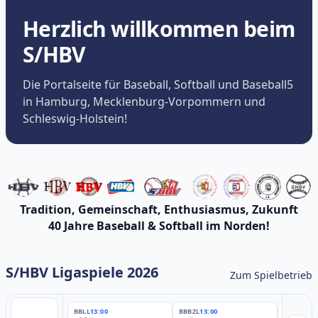
Herzlich willkommen beim
S/HBV
Die Portalseite für Baseball, Softball und Baseball5
in Hamburg, Mecklenburg-Vorpommern und
Schleswig-Holstein!
Tradition, Gemeinschaft, Enthusiasmus, Zukunft
40 Jahre Baseball & Softball im Norden!
S/HBV Ligaspiele 2026
Zum Spielbetrieb
BBLL
13:00
BBBZL
13:00
BBBZL
13: