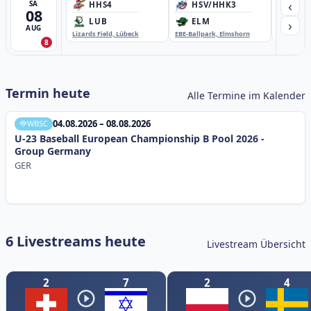
‹
SA
HHS4
HSV/HHK3
HD
08
›
LUB
ELM
GB
AUG
Lizards Field, Lübeck
EBE-Ballpark, Elmshorn
Sportplatz
8
Termin heute
Alle Termine im Kalender
04.08.2026 – 08.08.2026
WBSC
U-23 Baseball European Championship B Pool 2026 -
Group Germany
GER
6 Livestreams heute
Livestream Übersicht
2
7
2
4