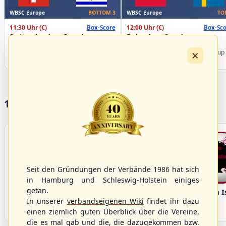
WBSC Europe
WBSC Europe
BOTTOM 3
TO
11:30 Uhr
(€)
12:00 Uhr
(€)
Box-Score
Box-Sco
Switzerland vs. Israel
Poland vs. Sweden
U-23 Baseball European
U-23 Baseball European
×
Championship B Pool 2026 - Group
Championship B Pool 2026 - Group
Spain
Germany
17 Vereine im S/HBV
Seit den Gründungen der Verbände 1986 hat sich
in Hamburg und Schleswig-Holstein einiges
getan.
Bargenstedt
Elmshorn Alligators
Fehmarn I
Beavers
In unserer
verbandseigenen Wiki
findet ihr dazu
einen ziemlich guten Überblick über die Vereine,
die es mal gab und die, die dazugekommen bzw.